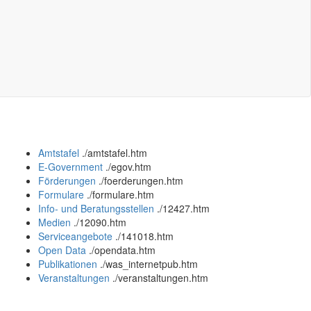
Amtstafel
.
/amtstafel.htm
E-Government
.
/egov.htm
Förderungen
.
/foerderungen.htm
Formulare
.
/formulare.htm
Info- und Beratungsstellen
.
/12427.htm
Medien
.
/12090.htm
Serviceangebote
.
/141018.htm
Open Data
.
/opendata.htm
Publikationen
.
/was_internetpub.htm
Veranstaltungen
.
/veranstaltungen.htm