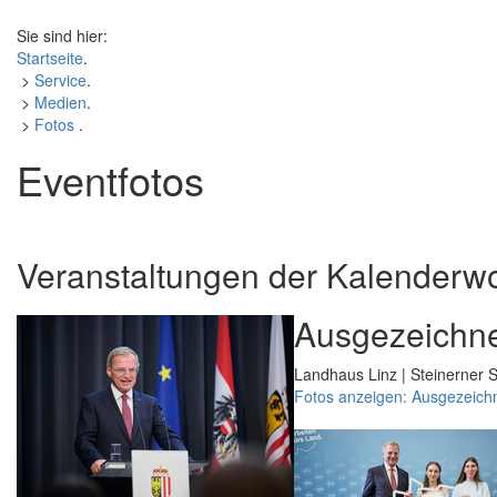
Sie sind hier:
Startseite
.
>
Service
.
>
Medien
.
>
Fotos
.
Eventfotos
Veranstaltungen der Kalenderw
Ausgezeichne
Landhaus Linz | Steinerner S
Fotos anzeigen: Ausgezeich