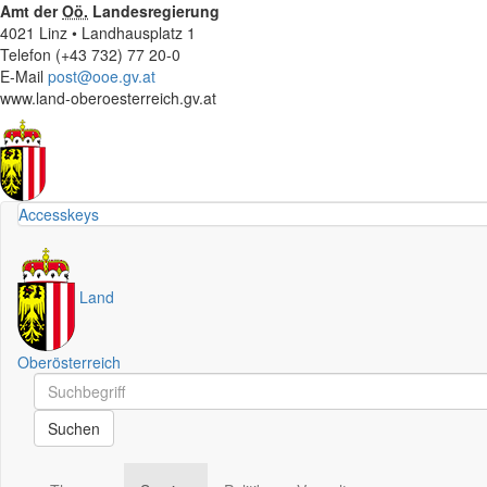
Amt der
Oö.
Landesregierung
4021 Linz • Landhausplatz 1
Telefon (+43 732) 77 20-0
E-Mail
post@ooe.gv.at
www.land-oberoesterreich.gv.at
Accesskeys
Land
Oberösterreich
Schnellsuche
Schnellsuche
Suchen