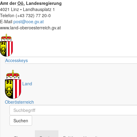
Amt der
Oö.
Landesregierung
4021 Linz • Landhausplatz 1
Telefon (+43 732) 77 20-0
E-Mail
post@ooe.gv.at
www.land-oberoesterreich.gv.at
Accesskeys
Land
Oberösterreich
Schnellsuche
Schnellsuche
Suchen