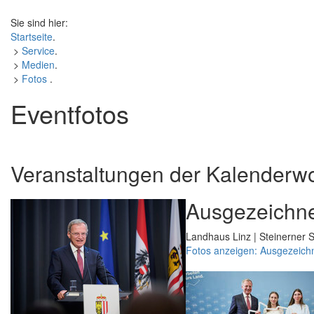
Sie sind hier:
Startseite
.
>
Service
.
>
Medien
.
>
Fotos
.
Eventfotos
Veranstaltungen der Kalenderw
Ausgezeichne
Landhaus Linz | Steinerner S
Fotos anzeigen: Ausgezeich