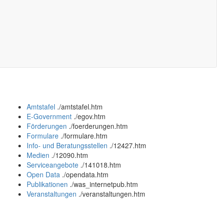
Amtstafel
.
/amtstafel.htm
E-Government
.
/egov.htm
Förderungen
.
/foerderungen.htm
Formulare
.
/formulare.htm
Info- und Beratungsstellen
.
/12427.htm
Medien
.
/12090.htm
Serviceangebote
.
/141018.htm
Open Data
.
/opendata.htm
Publikationen
.
/was_internetpub.htm
Veranstaltungen
.
/veranstaltungen.htm