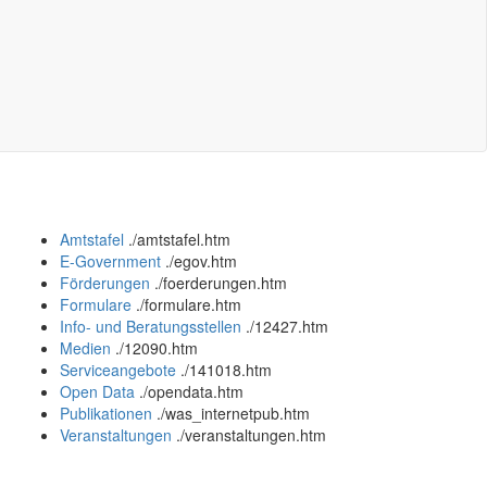
Amtstafel
.
/amtstafel.htm
E-Government
.
/egov.htm
Förderungen
.
/foerderungen.htm
Formulare
.
/formulare.htm
Info- und Beratungsstellen
.
/12427.htm
Medien
.
/12090.htm
Serviceangebote
.
/141018.htm
Open Data
.
/opendata.htm
Publikationen
.
/was_internetpub.htm
Veranstaltungen
.
/veranstaltungen.htm