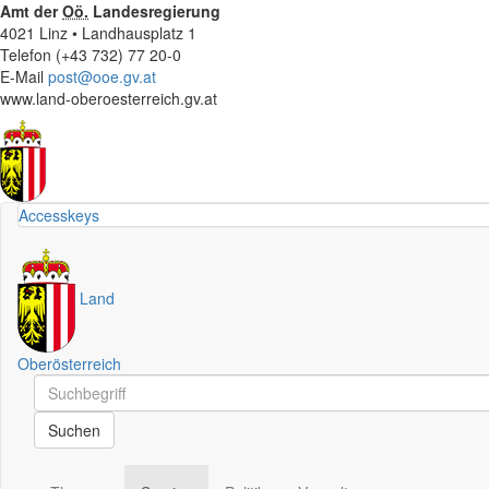
Amt der
Oö.
Landesregierung
4021 Linz • Landhausplatz 1
Telefon (+43 732) 77 20-0
E-Mail
post@ooe.gv.at
www.land-oberoesterreich.gv.at
Accesskeys
Land
Oberösterreich
Schnellsuche
Schnellsuche
Suchen