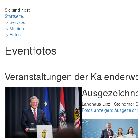
Sie sind hier:
Startseite
.
>
Service
.
>
Medien
.
>
Fotos
.
Eventfotos
Veranstaltungen der Kalenderw
Ausgezeichne
Landhaus Linz | Steinerner S
Fotos anzeigen: Ausgezeich