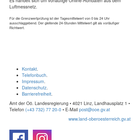
Es handelt sich um vorläufige Online-Rohdaten aus dem
Luftmessnetz.
Für die Grenzwertprüfung ist der Tagesmittelwert von 0 bis 24 Uhr
ausschlaggebend. Der gleitende 24-Stunden Mittelwert gilt als vorläufiger
Richtwert.
Kontakt
.
Telefonbuch
.
Impressum
.
Datenschutz
.
Barrierefreiheit
.
Amt der Oö. Landesregierung • 4021 Linz, Landhausplatz 1
•
Telefon
(+43 732) 77 20-0
• E-Mail
post@ooe.gv.at
www.land-oberoesterreich.gv.at