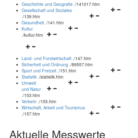
und
Geschichte und Geografie
.
/141017.htm
schließen
Navigationsm
Gesellschaft und Soziales
Navigationsmenü
öffnen
.
/139.htm
öffnen
und
Gesundheit
.
/141.htm
Navigationsmenü
und
schließen
Kultur
Navigationsmenü
öffnen
schließen
.
/kultur.htm
öffnen
und
Navigationsmenü
und
schließen
öffnen
schließen
Land- und Forstwirtschaft
.
/147.htm
und
Sicherheit und Ordnung
.
/89557.htm
schließen
Navigationsm
Sport und Freizeit
.
/151.htm
Navigationsmenü
öffnen
Statistik
.
/statistik.htm
Navigationsmenü
öffnen
und
Umwelt
Navigationsmenü
öffnen
und
schließen
und Natur
öffnen
und
schließen
.
/153.htm
und
schließen
Verkehr
.
/155.htm
schließen
Navigationsm
Wirtschaft, Arbeit und Tourismus
Navigationsmenü
öffnen
.
/157.htm
öffnen
und
und
schließen
Aktuelle Messwerte
schließen