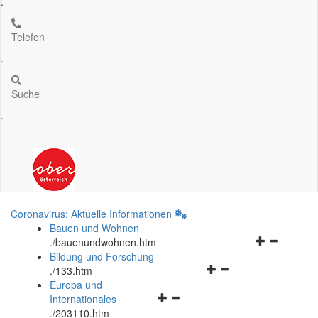
.
Telefon
.
Suche
.
Coronavirus: Aktuelle Informationen
Bauen und Wohnen
Navigationsm
.
/bauenundwohnen.htm
öffnen
Bildung und Forschung
Navigationsmenü
und
.
/133.htm
öffnen
schließen
Europa und
Navigationsmenü
und
Internationales
öffnen
schließen
.
/203110.htm