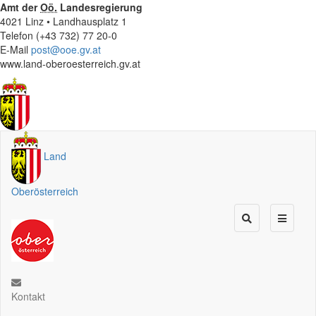
Amt der
Oö.
Landesregierung
4021 Linz • Landhausplatz 1
Telefon (+43 732) 77 20-0
E-Mail
post@ooe.gv.at
www.land-oberoesterreich.gv.at
Land
Oberösterreich
Kontakt