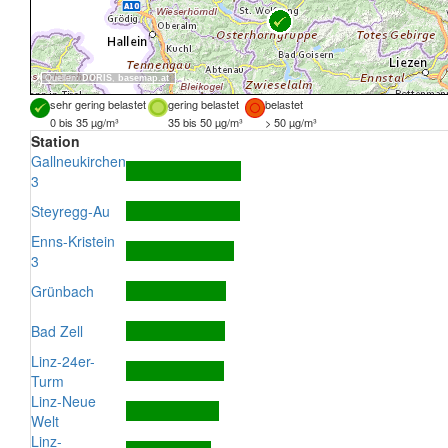
Quellen:
DORIS
,
basemap.at
sehr gering belastet
gering belastet
belastet
0 bis 35 µg/m³
35 bis 50 µg/m³
> 50 µg/m³
Station
Gallneukirchen
3
Steyregg-Au
Enns-Kristein
3
Grünbach
Bad Zell
Linz-24er-
Turm
Linz-Neue
Welt
Linz-