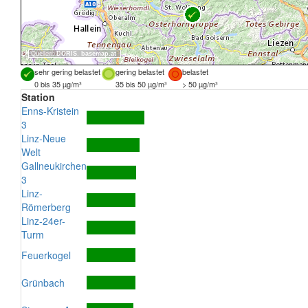
Quellen:
DORIS
,
basemap.at
sehr gering belastet
gering belastet
belastet
0 bis 35 µg/m³
35 bis 50 µg/m³
> 50 µg/m³
Station
Enns-Kristein
3
Linz-Neue
Welt
Gallneukirchen
3
Linz-
Römerberg
Linz-24er-
Turm
Feuerkogel
Grünbach