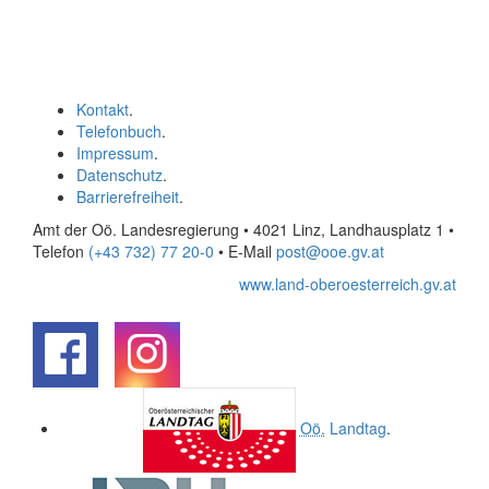
Kontakt
.
Telefonbuch
.
Impressum
.
Datenschutz
.
Barrierefreiheit
.
Amt der Oö. Landesregierung • 4021 Linz, Landhausplatz 1
•
Telefon
(+43 732) 77 20-0
• E-Mail
post@ooe.gv.at
www.land-oberoesterreich.gv.at
.
.
Oö.
Landtag
.