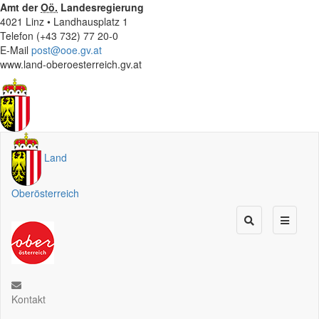
Amt der
Oö.
Landesregierung
4021 Linz • Landhausplatz 1
Telefon (+43 732) 77 20-0
E-Mail
post@ooe.gv.at
www.land-oberoesterreich.gv.at
Land
Oberösterreich
Kontakt