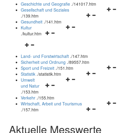
und
Geschichte und Geografie
.
/141017.htm
schließen
Navigationsm
Gesellschaft und Soziales
Navigationsmenü
öffnen
.
/139.htm
öffnen
und
Gesundheit
.
/141.htm
Navigationsmenü
und
schließen
Kultur
Navigationsmenü
öffnen
schließen
.
/kultur.htm
öffnen
und
Navigationsmenü
und
schließen
öffnen
schließen
Land- und Forstwirtschaft
.
/147.htm
und
Sicherheit und Ordnung
.
/89557.htm
schließen
Navigationsm
Sport und Freizeit
.
/151.htm
Navigationsmenü
öffnen
Statistik
.
/statistik.htm
Navigationsmenü
öffnen
und
Umwelt
Navigationsmenü
öffnen
und
schließen
und Natur
öffnen
und
schließen
.
/153.htm
und
schließen
Verkehr
.
/155.htm
schließen
Navigationsm
Wirtschaft, Arbeit und Tourismus
Navigationsmenü
öffnen
.
/157.htm
öffnen
und
und
schließen
Aktuelle Messwerte
schließen