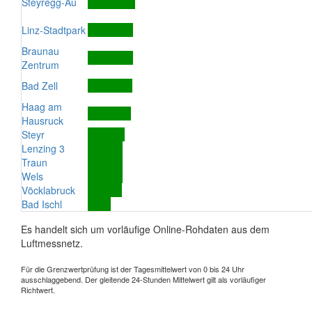
Steyregg-Au
Linz-Stadtpark
Braunau
Zentrum
Bad Zell
Haag am
Hausruck
Steyr
Lenzing 3
Traun
Wels
Vöcklabruck
Bad Ischl
Es handelt sich um vorläufige Online-Rohdaten aus dem
Luftmessnetz.
Für die Grenzwertprüfung ist der Tagesmittelwert von 0 bis 24 Uhr
ausschlaggebend. Der gleitende 24-Stunden Mittelwert gilt als vorläufiger
Richtwert.