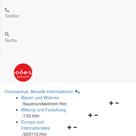
.
Telefon
.
Suche
.
Coronavirus: Aktuelle Informationen
Bauen und Wohnen
Navigationsm
.
/bauenundwohnen.htm
öffnen
Bildung und Forschung
Navigationsmenü
und
.
/133.htm
öffnen
schließen
Europa und
Navigationsmenü
und
Internationales
öffnen
schließen
.
/203110.htm