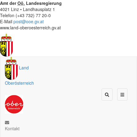
Amt der
Oö.
Landesregierung
4021 Linz • Landhausplatz 1
Telefon (+43 732) 77 20-0
E-Mail
post@ooe.gv.at
www.land-oberoesterreich.gv.at
Land
Oberösterreich
Kontakt