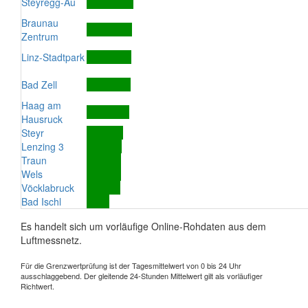
Steyregg-Au
Braunau
Zentrum
Linz-Stadtpark
Bad Zell
Haag am
Hausruck
Steyr
Lenzing 3
Traun
Wels
Vöcklabruck
Bad Ischl
Es handelt sich um vorläufige Online-Rohdaten aus dem
Luftmessnetz.
Für die Grenzwertprüfung ist der Tagesmittelwert von 0 bis 24 Uhr
ausschlaggebend. Der gleitende 24-Stunden Mittelwert gilt als vorläufiger
Richtwert.