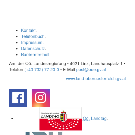
Kontakt
.
Telefonbuch
.
Impressum
.
Datenschutz
.
Barrierefreiheit
.
Amt der Oö. Landesregierung • 4021 Linz, Landhausplatz 1
•
Telefon
(+43 732) 77 20-0
• E-Mail
post@ooe.gv.at
www.land-oberoesterreich.gv.at
.
.
Oö.
Landtag
.