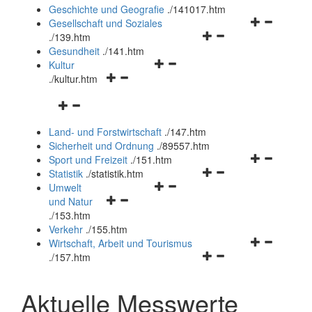
und
Geschichte und Geografie
.
/141017.htm
schließen
Navigationsm
Gesellschaft und Soziales
Navigationsmenü
öffnen
.
/139.htm
öffnen
und
Gesundheit
.
/141.htm
Navigationsmenü
und
schließen
Kultur
Navigationsmenü
öffnen
schließen
.
/kultur.htm
öffnen
und
Navigationsmenü
und
schließen
öffnen
schließen
Land- und Forstwirtschaft
.
/147.htm
und
Sicherheit und Ordnung
.
/89557.htm
schließen
Navigationsm
Sport und Freizeit
.
/151.htm
Navigationsmenü
öffnen
Statistik
.
/statistik.htm
Navigationsmenü
öffnen
und
Umwelt
Navigationsmenü
öffnen
und
schließen
und Natur
öffnen
und
schließen
.
/153.htm
und
schließen
Verkehr
.
/155.htm
schließen
Navigationsm
Wirtschaft, Arbeit und Tourismus
Navigationsmenü
öffnen
.
/157.htm
öffnen
und
und
schließen
Aktuelle Messwerte
schließen