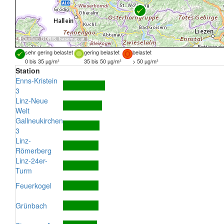
Quellen:
DORIS
,
basemap.at
sehr gering belastet
gering belastet
belastet
0 bis 35 µg/m³
35 bis 50 µg/m³
> 50 µg/m³
Station
Enns-Kristein
3
Linz-Neue
Welt
Gallneukirchen
3
Linz-
Römerberg
Linz-24er-
Turm
Feuerkogel
Grünbach