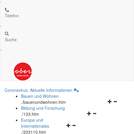
.
Telefon
.
Suche
.
Coronavirus: Aktuelle Informationen
Bauen und Wohnen
Navigationsm
.
/bauenundwohnen.htm
öffnen
Bildung und Forschung
Navigationsmenü
und
.
/133.htm
öffnen
schließen
Europa und
Navigationsmenü
und
Internationales
öffnen
schließen
.
/203110.htm