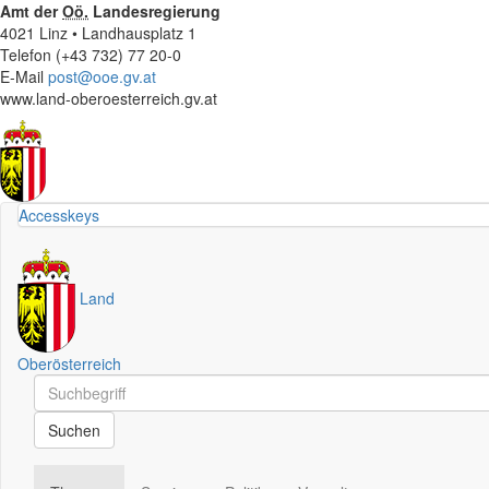
Amt der
Oö.
Landesregierung
4021 Linz • Landhausplatz 1
Telefon (+43 732) 77 20-0
E-Mail
post@ooe.gv.at
www.land-oberoesterreich.gv.at
Accesskeys
Land
Oberösterreich
Schnellsuche
Schnellsuche
Suchen