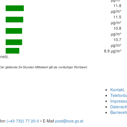
11.8
µg/m³
11.5
µg/m³
10.8
µg/m³
10.7
µg/m³
8.9 µg/m³
netz.
 gleitende 24-Stunden Mittelwert gilt als vorläufiger Richtwert.
Kontakt
.
Telefonb
Impress
Datensch
Barrierefr
efon
(+43 732) 77 20-0
• E-Mail
post@ooe.gv.at