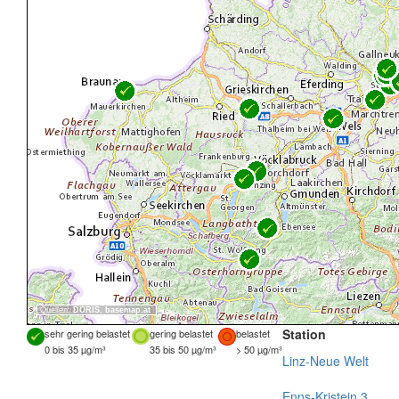
Quellen:
DORIS
,
basemap.at
Station
sehr gering belastet
gering belastet
belastet
0 bis 35 µg/m³
35 bis 50 µg/m³
> 50 µg/m³
Linz-Neue Welt
Enns-Kristein 3