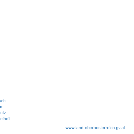
uch
.
um
.
utz
.
eiheit
.
www.land-oberoesterreich.gv.at