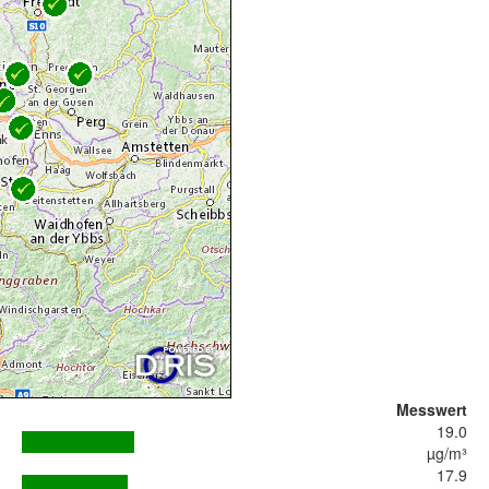
Messwert
19.0
µg/m³
17.9