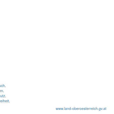
uch
.
um
.
utz
.
eiheit
.
www.land-oberoesterreich.gv.at