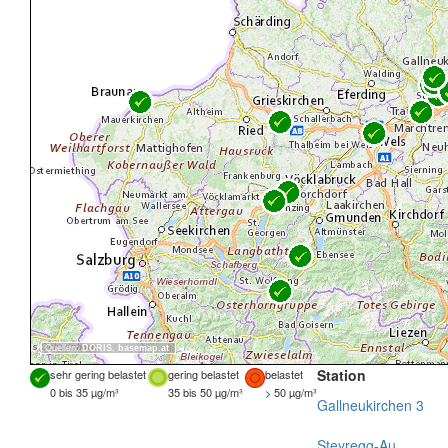
Quellen:
DORIS
,
basemap.at
Station
sehr gering belastet
gering belastet
belastet
0 bis 35 µg/m³
35 bis 50 µg/m³
> 50 µg/m³
Gallneukirchen 3
Steyregg-Au