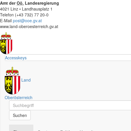
Amt der
Oö.
Landesregierung
4021 Linz • Landhausplatz 1
Telefon (+43 732) 77 20-0
E-Mail
post@ooe.gv.at
www.land-oberoesterreich.gv.at
Accesskeys
Land
Oberösterreich
Schnellsuche
Schnellsuche
Suchen