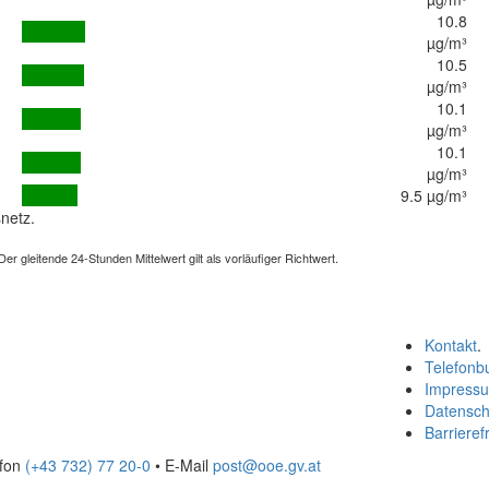
10.8
µg/m³
10.5
µg/m³
10.1
µg/m³
10.1
µg/m³
9.5 µg/m³
netz.
 gleitende 24-Stunden Mittelwert gilt als vorläufiger Richtwert.
Kontakt
.
Telefonb
Impress
Datensch
Barrierefr
efon
(+43 732) 77 20-0
• E-Mail
post@ooe.gv.at