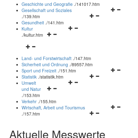
und
Geschichte und Geografie
.
/141017.htm
schließen
Navigationsm
Gesellschaft und Soziales
Navigationsmenü
öffnen
.
/139.htm
öffnen
und
Gesundheit
.
/141.htm
Navigationsmenü
und
schließen
Kultur
Navigationsmenü
öffnen
schließen
.
/kultur.htm
öffnen
und
Navigationsmenü
und
schließen
öffnen
schließen
Land- und Forstwirtschaft
.
/147.htm
und
Sicherheit und Ordnung
.
/89557.htm
schließen
Navigationsm
Sport und Freizeit
.
/151.htm
Navigationsmenü
öffnen
Statistik
.
/statistik.htm
Navigationsmenü
öffnen
und
Umwelt
Navigationsmenü
öffnen
und
schließen
und Natur
öffnen
und
schließen
.
/153.htm
und
schließen
Verkehr
.
/155.htm
schließen
Navigationsm
Wirtschaft, Arbeit und Tourismus
Navigationsmenü
öffnen
.
/157.htm
öffnen
und
und
schließen
Aktuelle Messwerte
schließen