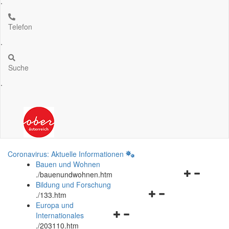
.
Telefon
.
Suche
.
Coronavirus: Aktuelle Informationen
Bauen und Wohnen
Navigationsm
.
/bauenundwohnen.htm
öffnen
Bildung und Forschung
Navigationsmenü
und
.
/133.htm
öffnen
schließen
Europa und
Navigationsmenü
und
Internationales
öffnen
schließen
.
/203110.htm