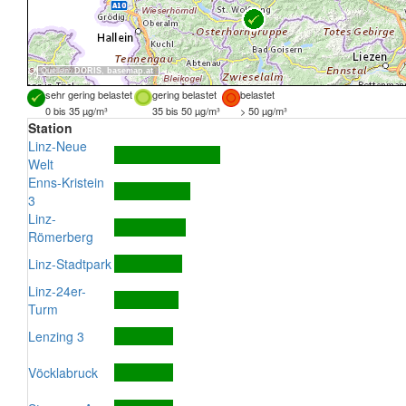
Quellen:
DORIS
,
basemap.at
sehr gering belastet
gering belastet
belastet
0 bis 35 µg/m³
35 bis 50 µg/m³
> 50 µg/m³
Station
Linz-Neue
Welt
Enns-Kristein
3
Linz-
Römerberg
Linz-Stadtpark
Linz-24er-
Turm
Lenzing 3
Vöcklabruck