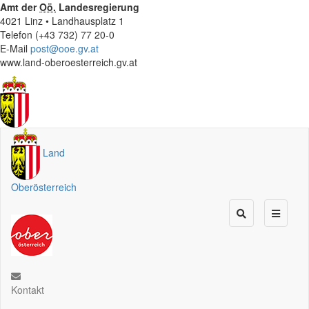
Amt der
Oö.
Landesregierung
4021 Linz • Landhausplatz 1
Telefon (+43 732) 77 20-0
E-Mail
post@ooe.gv.at
www.land-oberoesterreich.gv.at
Land
Oberösterreich
Kontakt