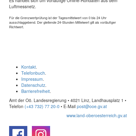
Es handelt sich um vorläufige Online-Rohdaten aus dem
Luftmessnetz.
Für die Grenzwertprüfung ist der Tagesmittelwert von 0 bis 24 Uhr
ausschlaggebend. Der gleitende 24-Stunden Mittelwert gilt als vorläufiger
Richtwert.
Kontakt
.
Telefonbuch
.
Impressum
.
Datenschutz
.
Barrierefreiheit
.
Amt der Oö. Landesregierung • 4021 Linz, Landhausplatz 1
•
Telefon
(+43 732) 77 20-0
• E-Mail
post@ooe.gv.at
www.land-oberoesterreich.gv.at