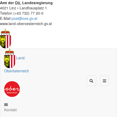
Amt der
Oö.
Landesregierung
4021 Linz • Landhausplatz 1
Telefon (+43 732) 77 20-0
E-Mail
post@ooe.gv.at
www.land-oberoesterreich.gv.at
Land
Oberösterreich
Kontakt