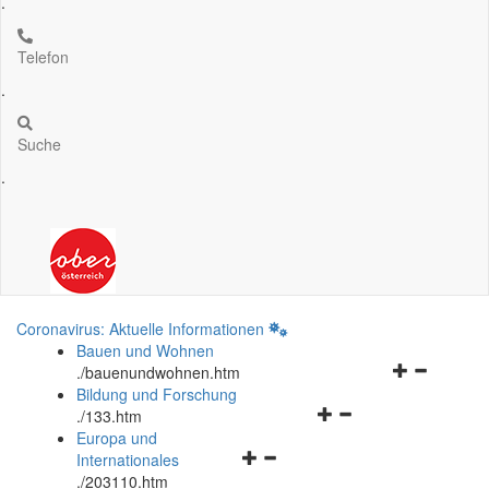
.
Telefon
.
Suche
.
Coronavirus: Aktuelle Informationen
Bauen und Wohnen
Navigationsm
.
/bauenundwohnen.htm
öffnen
Bildung und Forschung
Navigationsmenü
und
.
/133.htm
öffnen
schließen
Europa und
Navigationsmenü
und
Internationales
öffnen
schließen
.
/203110.htm