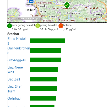
Quellen:
DORIS
,
basemap.at
sehr gering belastet
gering belastet
belastet
0 bis 35 µg/m³
35 bis 50 µg/m³
> 50 µg/m³
Station
Enns-Kristein
3
Gallneukirchen
3
Steyregg-Au
Linz-Neue
Welt
Bad Zell
Linz-24er-
Turm
Grünbach