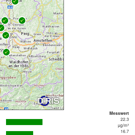
Messwert
22.3
µg/m³
16.7