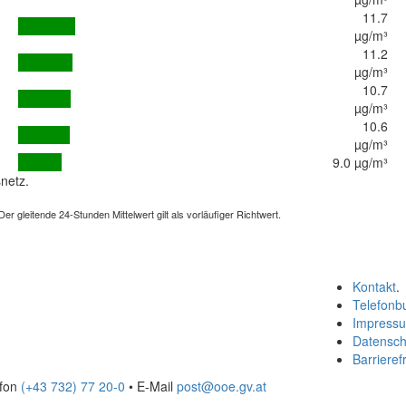
11.7
µg/m³
11.2
µg/m³
10.7
µg/m³
10.6
µg/m³
9.0 µg/m³
netz.
 gleitende 24-Stunden Mittelwert gilt als vorläufiger Richtwert.
Kontakt
.
Telefonb
Impress
Datensch
Barrierefr
efon
(+43 732) 77 20-0
• E-Mail
post@ooe.gv.at