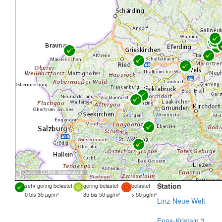
Quellen:
DORIS
,
basemap.at
Station
sehr gering belastet
gering belastet
belastet
0 bis 35 µg/m³
35 bis 50 µg/m³
> 50 µg/m³
Linz-Neue Welt
Enns-Kristein 3