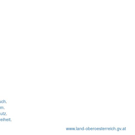
uch
.
um
.
utz
.
eiheit
.
www.land-oberoesterreich.gv.at