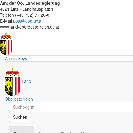
Amt der
Oö.
Landesregierung
4021 Linz • Landhausplatz 1
Telefon (+43 732) 77 20-0
E-Mail
post@ooe.gv.at
www.land-oberoesterreich.gv.at
Accesskeys
Land
Oberösterreich
Schnellsuche
Schnellsuche
Suchen