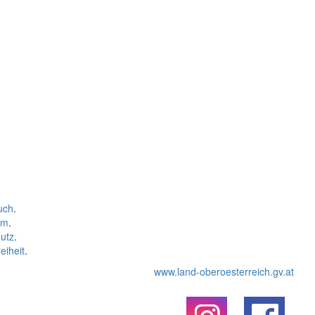
uch
.
um
.
utz
.
eiheit
.
www.land-oberoesterreich.gv.at