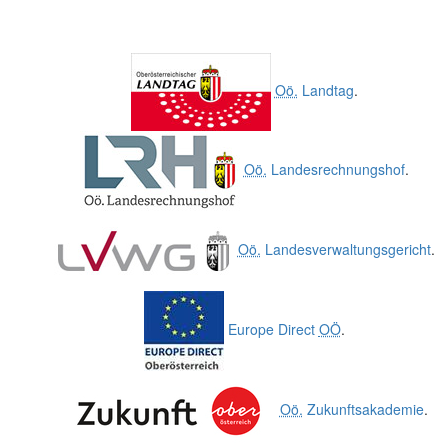
Oö.
Landtag
.
Oö.
Landesrechnungshof
.
Oö.
Landesverwaltungsgericht
.
Europe Direct
OÖ
.
Oö.
Zukunftsakademie
.