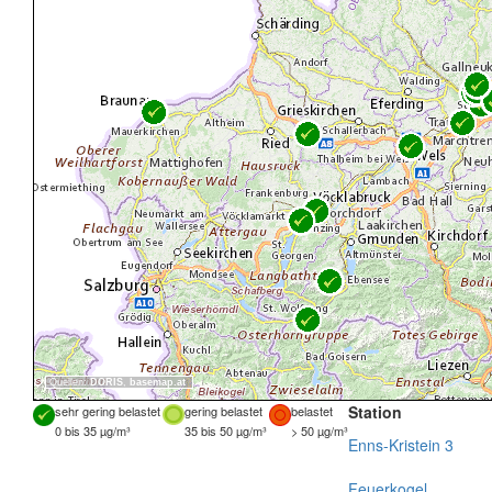
Quellen:
DORIS
,
basemap.at
Station
sehr gering belastet
gering belastet
belastet
0 bis 35 µg/m³
35 bis 50 µg/m³
> 50 µg/m³
Enns-Kristein 3
Feuerkogel