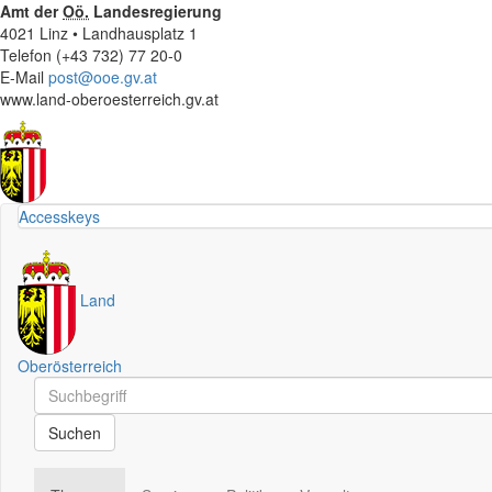
Amt der
Oö.
Landesregierung
4021 Linz • Landhausplatz 1
Telefon (+43 732) 77 20-0
E-Mail
post@ooe.gv.at
www.land-oberoesterreich.gv.at
Accesskeys
Land
Oberösterreich
Schnellsuche
Schnellsuche
Suchen