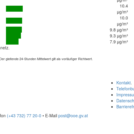
10.4
µg/m³
10.0
µg/m³
9.8 µg/m³
9.3 µg/m³
7.9 µg/m³
netz.
 gleitende 24-Stunden Mittelwert gilt als vorläufiger Richtwert.
Kontakt
.
Telefonb
Impress
Datensch
Barrierefr
efon
(+43 732) 77 20-0
• E-Mail
post@ooe.gv.at