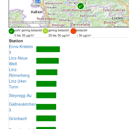
Quellen:
DORIS
,
basemap.at
sehr gering belastet
gering belastet
belastet
0 bis 35 µg/m³
35 bis 50 µg/m³
> 50 µg/m³
Station
Enns-Kristein
3
Linz-Neue
Welt
Linz-
Römerberg
Linz-24er-
Turm
Steyregg-Au
Gallneukirchen
3
Grünbach