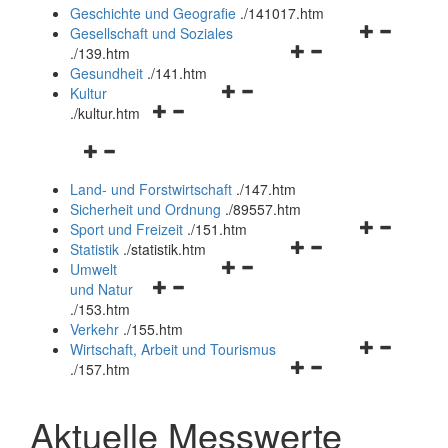
und
Geschichte und Geografie
.
/141017.htm
schließen
Navigationsm
Gesellschaft und Soziales
Navigationsmenü
öffnen
.
/139.htm
öffnen
und
Gesundheit
.
/141.htm
Navigationsmenü
und
schließen
Kultur
Navigationsmenü
öffnen
schließen
.
/kultur.htm
öffnen
und
Navigationsmenü
und
schließen
öffnen
schließen
Land- und Forstwirtschaft
.
/147.htm
und
Sicherheit und Ordnung
.
/89557.htm
schließen
Navigationsm
Sport und Freizeit
.
/151.htm
Navigationsmenü
öffnen
Statistik
.
/statistik.htm
Navigationsmenü
öffnen
und
Umwelt
Navigationsmenü
öffnen
und
schließen
und Natur
öffnen
und
schließen
.
/153.htm
und
schließen
Verkehr
.
/155.htm
schließen
Navigationsm
Wirtschaft, Arbeit und Tourismus
Navigationsmenü
öffnen
.
/157.htm
öffnen
und
und
schließen
Aktuelle Messwerte
schließen