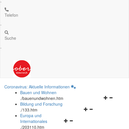
.
Telefon
.
Suche
.
Coronavirus: Aktuelle Informationen
Bauen und Wohnen
Navigationsm
.
/bauenundwohnen.htm
öffnen
Bildung und Forschung
Navigationsmenü
und
.
/133.htm
öffnen
schließen
Europa und
Navigationsmenü
und
Internationales
öffnen
schließen
.
/203110.htm