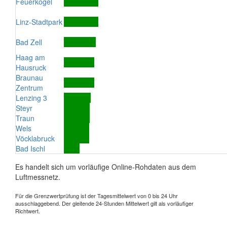
Feuerkogel
Linz-Stadtpark
Bad Zell
Haag am
Hausruck
Braunau
Zentrum
Lenzing 3
Steyr
Traun
Wels
Vöcklabruck
Bad Ischl
Es handelt sich um vorläufige Online-Rohdaten aus dem
Luftmessnetz.
Für die Grenzwertprüfung ist der Tagesmittelwert von 0 bis 24 Uhr
ausschlaggebend. Der gleitende 24-Stunden Mittelwert gilt als vorläufiger
Richtwert.