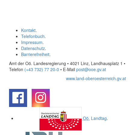
Kontakt
.
Telefonbuch
.
Impressum
.
Datenschutz
.
Barrierefreiheit
.
Amt der Oö. Landesregierung • 4021 Linz, Landhausplatz 1
•
Telefon
(+43 732) 77 20-0
• E-Mail
post@ooe.gv.at
www.land-oberoesterreich.gv.at
.
.
Oö.
Landtag
.