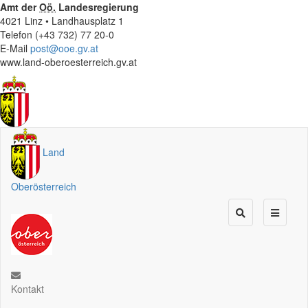
Amt der
Oö.
Landesregierung
4021 Linz • Landhausplatz 1
Telefon (+43 732) 77 20-0
E-Mail
post@ooe.gv.at
www.land-oberoesterreich.gv.at
Land
Oberösterreich
Kontakt