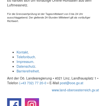
Es handelt sich um vorläufige Online-Rohdaten aus dem
Luftmessnetz.
Für die Grenzwertprüfung ist der Tagesmittelwert von 0 bis 24 Uhr
ausschlaggebend. Der gleitende 24-Stunden Mittelwert gilt als vorläufiger
Richtwert.
Kontakt
.
Telefonbuch
.
Impressum
.
Datenschutz
.
Barrierefreiheit
.
Amt der Oö. Landesregierung • 4021 Linz, Landhausplatz 1
•
Telefon
(+43 732) 77 20-0
• E-Mail
post@ooe.gv.at
www.land-oberoesterreich.gv.at