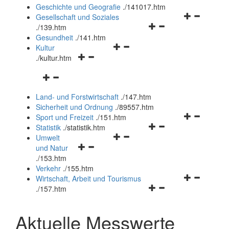
und
Geschichte und Geografie
.
/141017.htm
schließen
Navigationsm
Gesellschaft und Soziales
Navigationsmenü
öffnen
.
/139.htm
öffnen
und
Gesundheit
.
/141.htm
Navigationsmenü
und
schließen
Kultur
Navigationsmenü
öffnen
schließen
.
/kultur.htm
öffnen
und
Navigationsmenü
und
schließen
öffnen
schließen
Land- und Forstwirtschaft
.
/147.htm
und
Sicherheit und Ordnung
.
/89557.htm
schließen
Navigationsm
Sport und Freizeit
.
/151.htm
Navigationsmenü
öffnen
Statistik
.
/statistik.htm
Navigationsmenü
öffnen
und
Umwelt
Navigationsmenü
öffnen
und
schließen
und Natur
öffnen
und
schließen
.
/153.htm
und
schließen
Verkehr
.
/155.htm
schließen
Navigationsm
Wirtschaft, Arbeit und Tourismus
Navigationsmenü
öffnen
.
/157.htm
öffnen
und
und
schließen
Aktuelle Messwerte
schließen