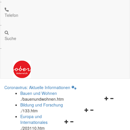
.
Telefon
.
Suche
.
Coronavirus: Aktuelle Informationen
Bauen und Wohnen
Navigationsm
.
/bauenundwohnen.htm
öffnen
Bildung und Forschung
Navigationsmenü
und
.
/133.htm
öffnen
schließen
Europa und
Navigationsmenü
und
Internationales
öffnen
schließen
.
/203110.htm