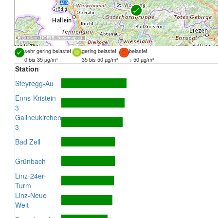
Quellen:
DORIS
,
basemap.at
sehr gering belastet
gering belastet
belastet
0 bis 35 µg/m³
35 bis 50 µg/m³
> 50 µg/m³
Station
Steyregg-Au
Enns-Kristein
3
Gallneukirchen
3
Bad Zell
Grünbach
Linz-24er-
Turm
Linz-Neue
Welt