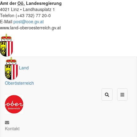
Amt der
Oö.
Landesregierung
4021 Linz • Landhausplatz 1
Telefon (+43 732) 77 20-0
E-Mail
post@ooe.gv.at
www.land-oberoesterreich.gv.at
Land
Oberösterreich
Kontakt