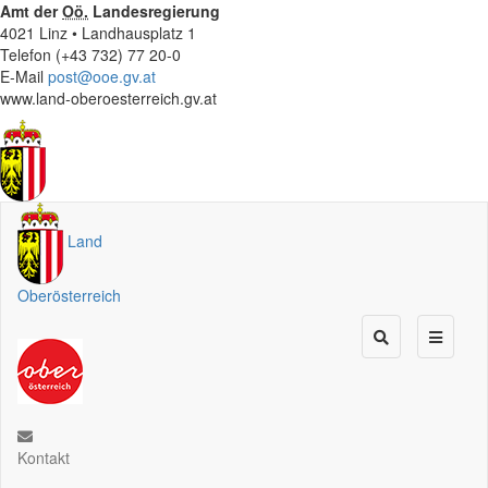
Amt der
Oö.
Landesregierung
4021 Linz • Landhausplatz 1
Telefon (+43 732) 77 20-0
E-Mail
post@ooe.gv.at
www.land-oberoesterreich.gv.at
Land
Oberösterreich
Kontakt