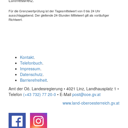
Luftmessnetz.
Für die Grenzwertprüfung ist der Tagesmittelwert von 0 bis 24 Uhr
ausschlaggebend. Der gleitende 24-Stunden Mittelwert gilt als vorläufiger
Richtwert.
Kontakt
.
Telefonbuch
.
Impressum
.
Datenschutz
.
Barrierefreiheit
.
Amt der Oö. Landesregierung • 4021 Linz, Landhausplatz 1
•
Telefon
(+43 732) 77 20-0
• E-Mail
post@ooe.gv.at
www.land-oberoesterreich.gv.at