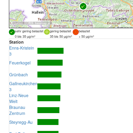
Quellen:
DORIS
,
basemap.at
sehr gering belastet
gering belastet
belastet
0 bis 35 µg/m³
35 bis 50 µg/m³
> 50 µg/m³
Station
Enns-Kristein
3
Feuerkogel
Grünbach
Gallneukirchen
3
Linz-Neue
Welt
Braunau
Zentrum
Steyregg-Au