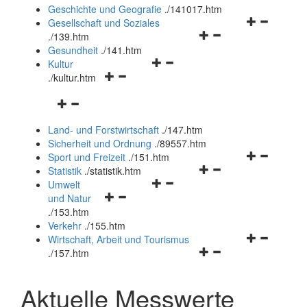
und
Geschichte und Geografie
.
/141017.htm
schließen
Navigationsm
Gesellschaft und Soziales
Navigationsmenü
öffnen
.
/139.htm
öffnen
und
Gesundheit
.
/141.htm
Navigationsmenü
und
schließen
Kultur
Navigationsmenü
öffnen
schließen
.
/kultur.htm
öffnen
und
Navigationsmenü
und
schließen
öffnen
schließen
Land- und Forstwirtschaft
.
/147.htm
und
Sicherheit und Ordnung
.
/89557.htm
schließen
Navigationsm
Sport und Freizeit
.
/151.htm
Navigationsmenü
öffnen
Statistik
.
/statistik.htm
Navigationsmenü
öffnen
und
Umwelt
Navigationsmenü
öffnen
und
schließen
und Natur
öffnen
und
schließen
.
/153.htm
und
schließen
Verkehr
.
/155.htm
schließen
Navigationsm
Wirtschaft, Arbeit und Tourismus
Navigationsmenü
öffnen
.
/157.htm
öffnen
und
und
schließen
Aktuelle Messwerte
schließen