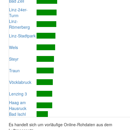
Bad Zell
Linz-24er-
Turm
Linz-
Römerberg
Linz-Stadtpark
Wels
Steyr
Traun
Vöcklabruck
Lenzing 3
Haag am
Hausruck
Bad Ischl
Es handelt sich um vorläufige Online-Rohdaten aus dem