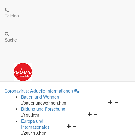
.
Telefon
.
Suche
.
Coronavirus: Aktuelle Informationen
Bauen und Wohnen
Navigationsm
.
/bauenundwohnen.htm
öffnen
Bildung und Forschung
Navigationsmenü
und
.
/133.htm
öffnen
schließen
Europa und
Navigationsmenü
und
Internationales
öffnen
schließen
.
/203110.htm