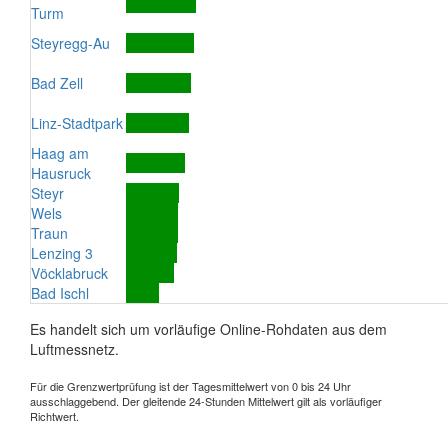
Turm
Steyregg-Au
Bad Zell
Linz-Stadtpark
Haag am
Hausruck
Steyr
Wels
Traun
Lenzing 3
Vöcklabruck
Bad Ischl
Es handelt sich um vorläufige Online-Rohdaten aus dem
Luftmessnetz.
Für die Grenzwertprüfung ist der Tagesmittelwert von 0 bis 24 Uhr
ausschlaggebend. Der gleitende 24-Stunden Mittelwert gilt als vorläufiger
Richtwert.