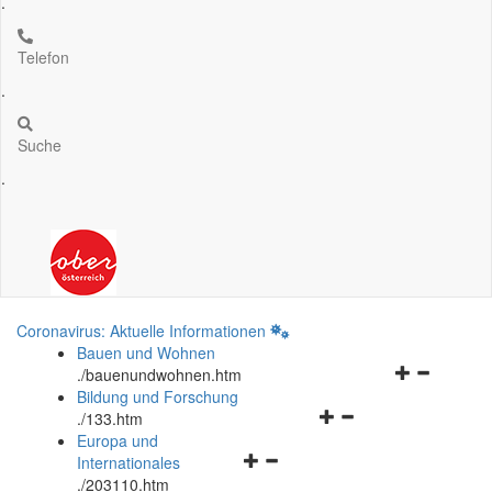
.
Telefon
.
Suche
.
Coronavirus: Aktuelle Informationen
Bauen und Wohnen
Navigationsm
.
/bauenundwohnen.htm
öffnen
Bildung und Forschung
Navigationsmenü
und
.
/133.htm
öffnen
schließen
Europa und
Navigationsmenü
und
Internationales
öffnen
schließen
.
/203110.htm