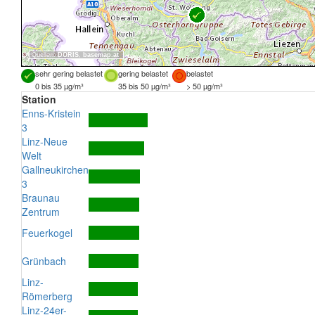
Quellen:
DORIS
,
basemap.at
sehr gering belastet
gering belastet
belastet
0 bis 35 µg/m³
35 bis 50 µg/m³
> 50 µg/m³
Station
Enns-Kristein
3
Linz-Neue
Welt
Gallneukirchen
3
Braunau
Zentrum
Feuerkogel
Grünbach
Linz-
Römerberg
Linz-24er-