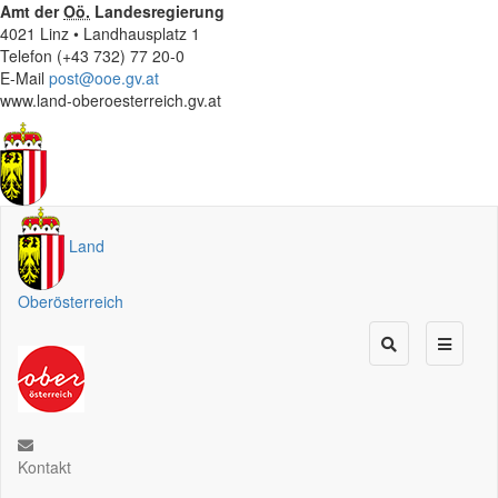
Amt der
Oö.
Landesregierung
4021 Linz • Landhausplatz 1
Telefon (+43 732) 77 20-0
E-Mail
post@ooe.gv.at
www.land-oberoesterreich.gv.at
Land
Oberösterreich
Kontakt