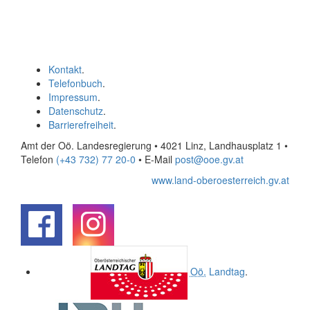
Kontakt
.
Telefonbuch
.
Impressum
.
Datenschutz
.
Barrierefreiheit
.
Amt der Oö. Landesregierung • 4021 Linz, Landhausplatz 1
•
Telefon
(+43 732) 77 20-0
• E-Mail
post@ooe.gv.at
www.land-oberoesterreich.gv.at
.
.
Oö.
Landtag
.