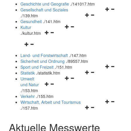
und
Geschichte und Geografie
.
/141017.htm
schließen
Navigationsm
Gesellschaft und Soziales
Navigationsmenü
öffnen
.
/139.htm
öffnen
und
Gesundheit
.
/141.htm
Navigationsmenü
und
schließen
Kultur
Navigationsmenü
öffnen
schließen
.
/kultur.htm
öffnen
und
Navigationsmenü
und
schließen
öffnen
schließen
Land- und Forstwirtschaft
.
/147.htm
und
Sicherheit und Ordnung
.
/89557.htm
schließen
Navigationsm
Sport und Freizeit
.
/151.htm
Navigationsmenü
öffnen
Statistik
.
/statistik.htm
Navigationsmenü
öffnen
und
Umwelt
Navigationsmenü
öffnen
und
schließen
und Natur
öffnen
und
schließen
.
/153.htm
und
schließen
Verkehr
.
/155.htm
schließen
Navigationsm
Wirtschaft, Arbeit und Tourismus
Navigationsmenü
öffnen
.
/157.htm
öffnen
und
und
schließen
Aktuelle Messwerte
schließen