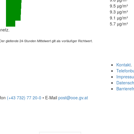
9.5 µg/m³
9.3 µg/m³
9.1 µg/m³
5.7 µg/m³
netz.
 gleitende 24-Stunden Mittelwert gilt als vorläufiger Richtwert.
Kontakt
.
Telefonb
Impress
Datensch
Barrierefr
efon
(+43 732) 77 20-0
• E-Mail
post@ooe.gv.at