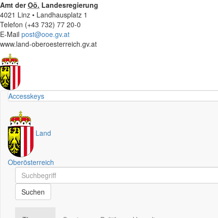
Amt der
Oö.
Landesregierung
4021 Linz • Landhausplatz 1
Telefon (+43 732) 77 20-0
E-Mail
post@ooe.gv.at
www.land-oberoesterreich.gv.at
Accesskeys
Land
Oberösterreich
Schnellsuche
Schnellsuche
Suchen