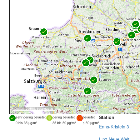
Quellen:
DORIS
,
basemap.at
Station
sehr gering belastet
gering belastet
belastet
0 bis 35 µg/m³
35 bis 50 µg/m³
> 50 µg/m³
Enns-Kristein 3
Linz-Neue Welt