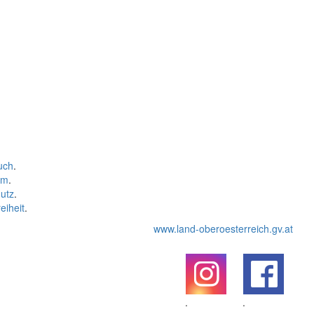
uch
.
um
.
utz
.
eiheit
.
www.land-oberoesterreich.gv.at
.
.