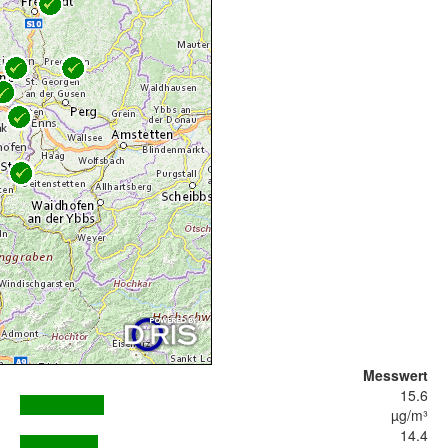
Messwert
15.6
µg/m³
14.4