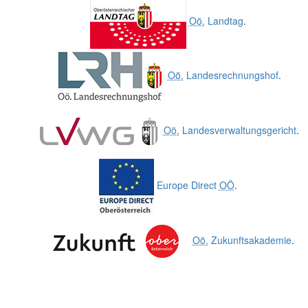
Oö.
Landtag
.
Oö.
Landesrechnungshof
.
Oö.
Landesverwaltungsgericht
.
Europe Direct
OÖ
.
Oö.
Zukunftsakademie
.