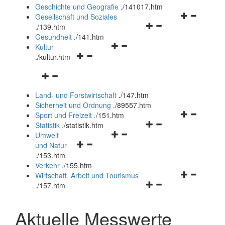
und
Geschichte und Geografie
.
/141017.htm
schließen
Navigationsm
Gesellschaft und Soziales
Navigationsmenü
öffnen
.
/139.htm
öffnen
und
Gesundheit
.
/141.htm
Navigationsmenü
und
schließen
Kultur
Navigationsmenü
öffnen
schließen
.
/kultur.htm
öffnen
und
Navigationsmenü
und
schließen
öffnen
schließen
Land- und Forstwirtschaft
.
/147.htm
und
Sicherheit und Ordnung
.
/89557.htm
schließen
Navigationsm
Sport und Freizeit
.
/151.htm
Navigationsmenü
öffnen
Statistik
.
/statistik.htm
Navigationsmenü
öffnen
und
Umwelt
Navigationsmenü
öffnen
und
schließen
und Natur
öffnen
und
schließen
.
/153.htm
und
schließen
Verkehr
.
/155.htm
schließen
Navigationsm
Wirtschaft, Arbeit und Tourismus
Navigationsmenü
öffnen
.
/157.htm
öffnen
und
und
schließen
Aktuelle Messwerte
schließen