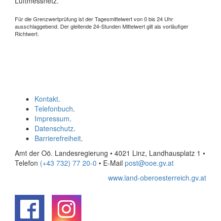
Luftmessnetz.
Für die Grenzwertprüfung ist der Tagesmittelwert von 0 bis 24 Uhr
ausschlaggebend. Der gleitende 24-Stunden Mittelwert gilt als vorläufiger
Richtwert.
Kontakt
.
Telefonbuch
.
Impressum
.
Datenschutz
.
Barrierefreiheit
.
Amt der Oö. Landesregierung • 4021 Linz, Landhausplatz 1
•
Telefon
(+43 732) 77 20-0
• E-Mail
post@ooe.gv.at
www.land-oberoesterreich.gv.at