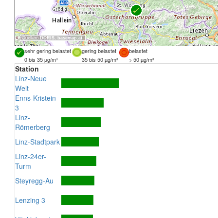
Quellen:
DORIS
,
basemap.at
sehr gering belastet
gering belastet
belastet
0 bis 35 µg/m³
35 bis 50 µg/m³
> 50 µg/m³
Station
Linz-Neue
Welt
Enns-Kristein
3
Linz-
Römerberg
Linz-Stadtpark
Linz-24er-
Turm
Steyregg-Au
Lenzing 3