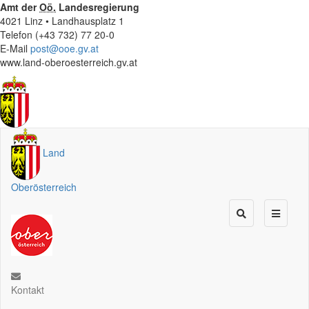
Amt der
Oö.
Landesregierung
4021 Linz • Landhausplatz 1
Telefon (+43 732) 77 20-0
E-Mail
post@ooe.gv.at
www.land-oberoesterreich.gv.at
Land
Oberösterreich
Kontakt