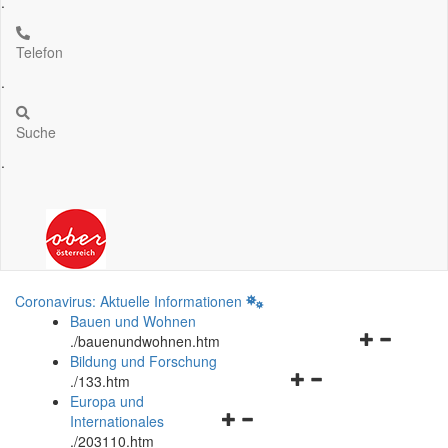
.
Telefon
.
Suche
.
Coronavirus: Aktuelle Informationen
Bauen und Wohnen
Navigationsm
.
/bauenundwohnen.htm
öffnen
Bildung und Forschung
Navigationsmenü
und
.
/133.htm
öffnen
schließen
Europa und
Navigationsmenü
und
Internationales
öffnen
schließen
.
/203110.htm