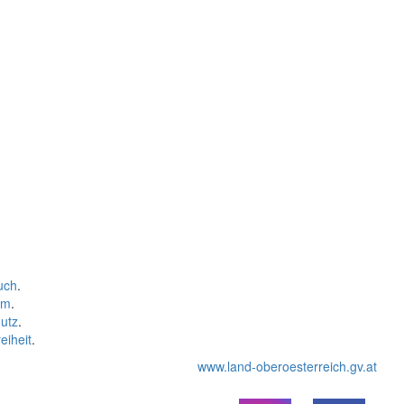
uch
.
um
.
utz
.
eiheit
.
www.land-oberoesterreich.gv.at