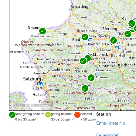
Quellen:
DORIS
,
basemap.at
Station
sehr gering belastet
gering belastet
belastet
0 bis 35 µg/m³
35 bis 50 µg/m³
> 50 µg/m³
Enns-Kristein 3
Feuerkogel