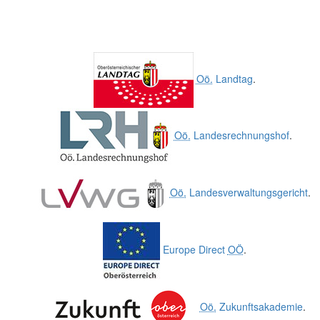
Oö.
Landtag
.
Oö.
Landesrechnungshof
.
Oö.
Landesverwaltungsgericht
.
Europe Direct
OÖ
.
Oö.
Zukunftsakademie
.