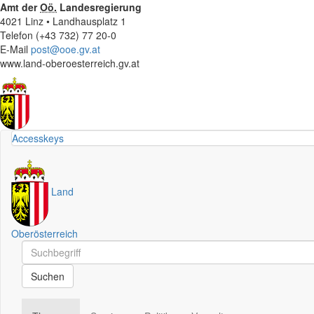
Amt der
Oö.
Landesregierung
4021 Linz • Landhausplatz 1
Telefon (+43 732) 77 20-0
E-Mail
post@ooe.gv.at
www.land-oberoesterreich.gv.at
Accesskeys
Land
Oberösterreich
Schnellsuche
Schnellsuche
Suchen