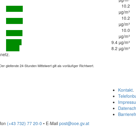
10.2
µg/m³
10.2
µg/m³
10.0
µg/m³
9.4 µg/m³
8.2 µg/m³
netz.
 gleitende 24-Stunden Mittelwert gilt als vorläufiger Richtwert.
Kontakt
.
Telefonb
Impress
Datensch
Barrierefr
efon
(+43 732) 77 20-0
• E-Mail
post@ooe.gv.at