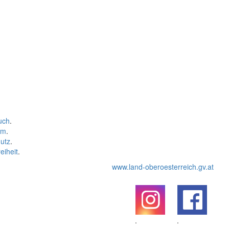
uch
.
um
.
utz
.
eiheit
.
www.land-oberoesterreich.gv.at
.
.