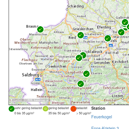
Quellen:
DORIS
,
basemap.at
Station
sehr gering belastet
gering belastet
belastet
0 bis 35 µg/m³
35 bis 50 µg/m³
> 50 µg/m³
Feuerkogel
Enns-Kristein 3