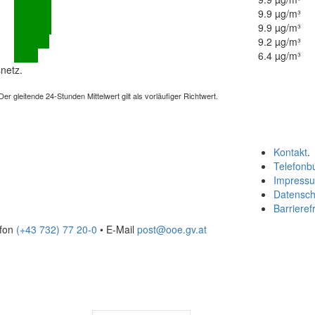
9.9 µg/m³
9.9 µg/m³
9.2 µg/m³
6.4 µg/m³
netz.
 gleitende 24-Stunden Mittelwert gilt als vorläufiger Richtwert.
Kontakt
.
Telefonb
Impress
Datensch
Barrierefr
efon
(+43 732) 77 20-0
• E-Mail
post@ooe.gv.at