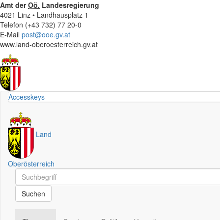
Amt der
Oö.
Landesregierung
4021 Linz • Landhausplatz 1
Telefon (+43 732) 77 20-0
E-Mail
post@ooe.gv.at
www.land-oberoesterreich.gv.at
Accesskeys
Land
Oberösterreich
Schnellsuche
Schnellsuche
Suchen