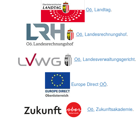
Oö.
Landtag
.
Oö.
Landesrechnungshof
.
Oö.
Landesverwaltungsgericht
.
Europe Direct
OÖ
.
Oö.
Zukunftsakademie
.