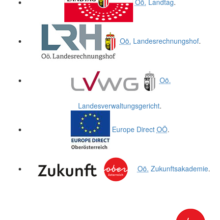
Oö.
Landtag
.
Oö.
Landesrechnungshof
.
Oö.
Landesverwaltungsgericht
.
Europe Direct
OÖ
.
Oö.
Zukunftsakademie
.