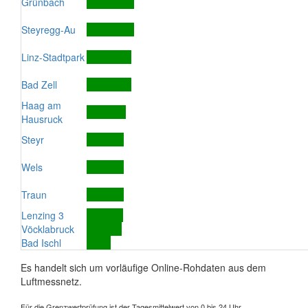
Grünbach
Steyregg-Au
Linz-Stadtpark
Bad Zell
Haag am
Hausruck
Steyr
Wels
Traun
Lenzing 3
Vöcklabruck
Bad Ischl
Es handelt sich um vorläufige Online-Rohdaten aus dem
Luftmessnetz.
Für die Grenzwertprüfung ist der Tagesmittelwert von 0 bis 24 Uhr