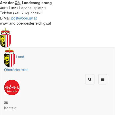
Amt der
Oö.
Landesregierung
4021 Linz • Landhausplatz 1
Telefon (+43 732) 77 20-0
E-Mail
post@ooe.gv.at
www.land-oberoesterreich.gv.at
Land
Oberösterreich
Kontakt