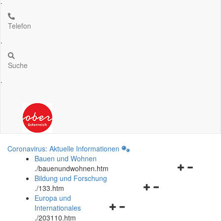
.
Telefon
.
Suche
.
Coronavirus: Aktuelle Informationen
Bauen und Wohnen
Navigationsm
.
/bauenundwohnen.htm
öffnen
Bildung und Forschung
Navigationsmenü
und
.
/133.htm
öffnen
schließen
Europa und
Navigationsmenü
und
Internationales
öffnen
schließen
.
/203110.htm