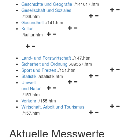
und
Geschichte und Geografie
.
/141017.htm
schließen
Navigationsm
Gesellschaft und Soziales
Navigationsmenü
öffnen
.
/139.htm
öffnen
und
Gesundheit
.
/141.htm
Navigationsmenü
und
schließen
Kultur
Navigationsmenü
öffnen
schließen
.
/kultur.htm
öffnen
und
Navigationsmenü
und
schließen
öffnen
schließen
Land- und Forstwirtschaft
.
/147.htm
und
Sicherheit und Ordnung
.
/89557.htm
schließen
Navigationsm
Sport und Freizeit
.
/151.htm
Navigationsmenü
öffnen
Statistik
.
/statistik.htm
Navigationsmenü
öffnen
und
Umwelt
Navigationsmenü
öffnen
und
schließen
und Natur
öffnen
und
schließen
.
/153.htm
und
schließen
Verkehr
.
/155.htm
schließen
Navigationsm
Wirtschaft, Arbeit und Tourismus
Navigationsmenü
öffnen
.
/157.htm
öffnen
und
und
schließen
Aktuelle Messwerte
schließen