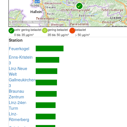
Quellen:
DORIS
,
basemap.at
sehr gering belastet
gering belastet
belastet
0 bis 35 µg/m³
35 bis 50 µg/m³
> 50 µg/m³
Station
Feuerkogel
Enns-Kristein
3
Linz-Neue
Welt
Gallneukirchen
3
Braunau
Zentrum
Linz-24er-
Turm
Linz-
Römerberg