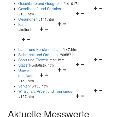
und
Geschichte und Geografie
.
/141017.htm
schließen
Navigationsm
Gesellschaft und Soziales
Navigationsmenü
öffnen
.
/139.htm
öffnen
und
Gesundheit
.
/141.htm
Navigationsmenü
und
schließen
Kultur
Navigationsmenü
öffnen
schließen
.
/kultur.htm
öffnen
und
Navigationsmenü
und
schließen
öffnen
schließen
Land- und Forstwirtschaft
.
/147.htm
und
Sicherheit und Ordnung
.
/89557.htm
schließen
Navigationsm
Sport und Freizeit
.
/151.htm
Navigationsmenü
öffnen
Statistik
.
/statistik.htm
Navigationsmenü
öffnen
und
Umwelt
Navigationsmenü
öffnen
und
schließen
und Natur
öffnen
und
schließen
.
/153.htm
und
schließen
Verkehr
.
/155.htm
schließen
Navigationsm
Wirtschaft, Arbeit und Tourismus
Navigationsmenü
öffnen
.
/157.htm
öffnen
und
und
schließen
Aktuelle Messwerte
schließen