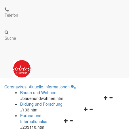
.
Telefon
.
Suche
.
Coronavirus: Aktuelle Informationen
Bauen und Wohnen
Navigationsm
.
/bauenundwohnen.htm
öffnen
Bildung und Forschung
Navigationsmenü
und
.
/133.htm
öffnen
schließen
Europa und
Navigationsmenü
und
Internationales
öffnen
schließen
.
/203110.htm