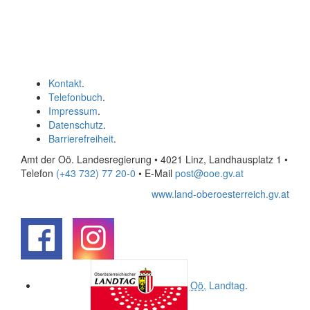
Kontakt
.
Telefonbuch
.
Impressum
.
Datenschutz
.
Barrierefreiheit
.
Amt der Oö. Landesregierung • 4021 Linz, Landhausplatz 1
•
Telefon
(+43 732) 77 20-0
• E-Mail
post@ooe.gv.at
www.land-oberoesterreich.gv.at
.
.
Oö.
Landtag
.