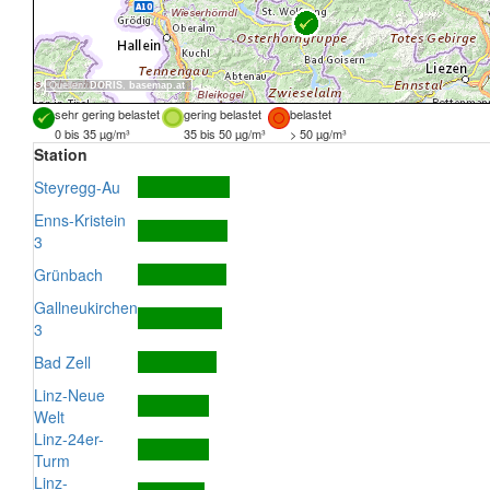
Quellen:
DORIS
,
basemap.at
sehr gering belastet
gering belastet
belastet
0 bis 35 µg/m³
35 bis 50 µg/m³
> 50 µg/m³
Station
Steyregg-Au
Enns-Kristein
3
Grünbach
Gallneukirchen
3
Bad Zell
Linz-Neue
Welt
Linz-24er-
Turm
Linz-