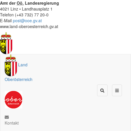
Amt der
Oö.
Landesregierung
4021 Linz • Landhausplatz 1
Telefon (+43 732) 77 20-0
E-Mail
post@ooe.gv.at
www.land-oberoesterreich.gv.at
Land
Oberösterreich
Kontakt