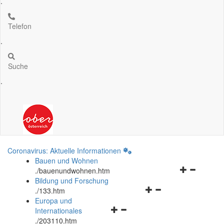
.
Telefon
.
Suche
.
Coronavirus: Aktuelle Informationen
Bauen und Wohnen
Navigationsm
.
/bauenundwohnen.htm
öffnen
Bildung und Forschung
Navigationsmenü
und
.
/133.htm
öffnen
schließen
Europa und
Navigationsmenü
und
Internationales
öffnen
schließen
.
/203110.htm