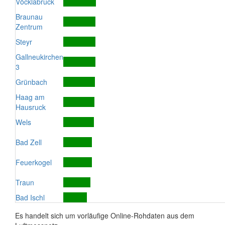
Vöcklabruck
Braunau
Zentrum
Steyr
Gallneukirchen
3
Grünbach
Haag am
Hausruck
Wels
Bad Zell
Feuerkogel
Traun
Bad Ischl
Es handelt sich um vorläufige Online-Rohdaten aus dem