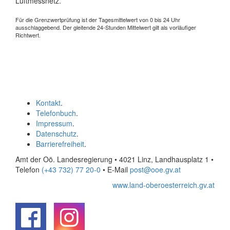
Luftmessnetz.
Für die Grenzwertprüfung ist der Tagesmittelwert von 0 bis 24 Uhr
ausschlaggebend. Der gleitende 24-Stunden Mittelwert gilt als vorläufiger
Richtwert.
Kontakt
.
Telefonbuch
.
Impressum
.
Datenschutz
.
Barrierefreiheit
.
Amt der Oö. Landesregierung • 4021 Linz, Landhausplatz 1
•
Telefon
(+43 732) 77 20-0
• E-Mail
post@ooe.gv.at
www.land-oberoesterreich.gv.at