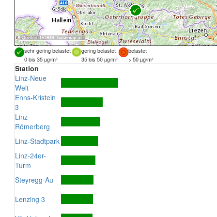
Quellen:
DORIS
,
basemap.at
sehr gering belastet
gering belastet
belastet
0 bis 35 µg/m³
35 bis 50 µg/m³
> 50 µg/m³
Station
Linz-Neue
Welt
Enns-Kristein
3
Linz-
Römerberg
Linz-Stadtpark
Linz-24er-
Turm
Steyregg-Au
Lenzing 3