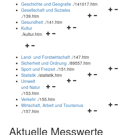
und
Geschichte und Geografie
.
/141017.htm
schließen
Navigationsm
Gesellschaft und Soziales
Navigationsmenü
öffnen
.
/139.htm
öffnen
und
Gesundheit
.
/141.htm
Navigationsmenü
und
schließen
Kultur
Navigationsmenü
öffnen
schließen
.
/kultur.htm
öffnen
und
Navigationsmenü
und
schließen
öffnen
schließen
Land- und Forstwirtschaft
.
/147.htm
und
Sicherheit und Ordnung
.
/89557.htm
schließen
Navigationsm
Sport und Freizeit
.
/151.htm
Navigationsmenü
öffnen
Statistik
.
/statistik.htm
Navigationsmenü
öffnen
und
Umwelt
Navigationsmenü
öffnen
und
schließen
und Natur
öffnen
und
schließen
.
/153.htm
und
schließen
Verkehr
.
/155.htm
schließen
Navigationsm
Wirtschaft, Arbeit und Tourismus
Navigationsmenü
öffnen
.
/157.htm
öffnen
und
und
schließen
Aktuelle Messwerte
schließen