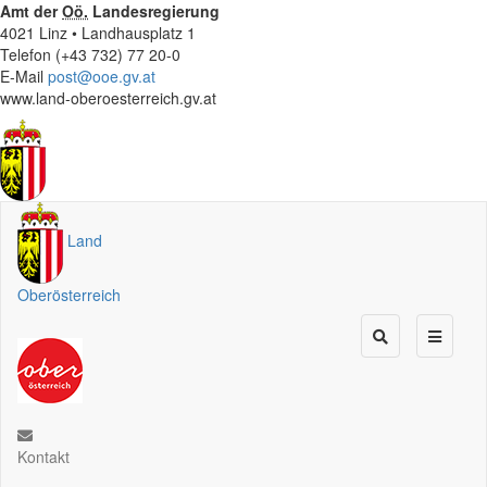
Amt der
Oö.
Landesregierung
4021 Linz • Landhausplatz 1
Telefon (+43 732) 77 20-0
E-Mail
post@ooe.gv.at
www.land-oberoesterreich.gv.at
Land
Oberösterreich
Kontakt