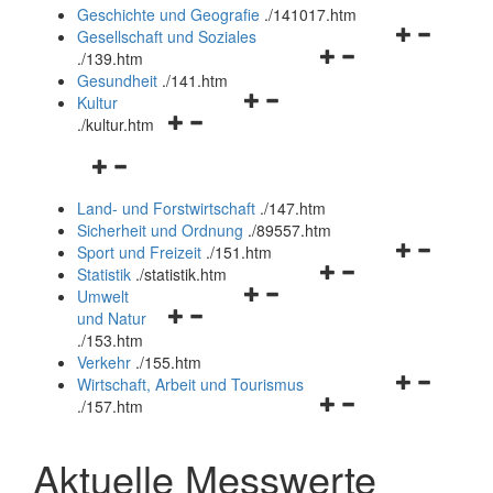
und
Geschichte und Geografie
.
/141017.htm
schließen
Navigationsm
Gesellschaft und Soziales
Navigationsmenü
öffnen
.
/139.htm
öffnen
und
Gesundheit
.
/141.htm
Navigationsmenü
und
schließen
Kultur
Navigationsmenü
öffnen
schließen
.
/kultur.htm
öffnen
und
Navigationsmenü
und
schließen
öffnen
schließen
Land- und Forstwirtschaft
.
/147.htm
und
Sicherheit und Ordnung
.
/89557.htm
schließen
Navigationsm
Sport und Freizeit
.
/151.htm
Navigationsmenü
öffnen
Statistik
.
/statistik.htm
Navigationsmenü
öffnen
und
Umwelt
Navigationsmenü
öffnen
und
schließen
und Natur
öffnen
und
schließen
.
/153.htm
und
schließen
Verkehr
.
/155.htm
schließen
Navigationsm
Wirtschaft, Arbeit und Tourismus
Navigationsmenü
öffnen
.
/157.htm
öffnen
und
und
schließen
Aktuelle Messwerte
schließen