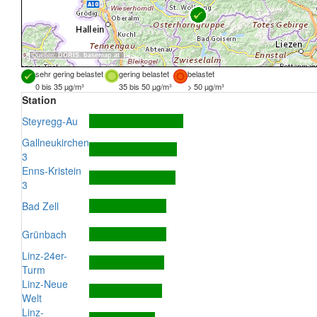
Quellen:
DORIS
,
basemap.at
sehr gering belastet
gering belastet
belastet
0 bis 35 µg/m³
35 bis 50 µg/m³
> 50 µg/m³
Station
Steyregg-Au
Gallneukirchen
3
Enns-Kristein
3
Bad Zell
Grünbach
Linz-24er-
Turm
Linz-Neue
Welt
Linz-