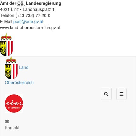
Amt der
Oö.
Landesregierung
4021 Linz • Landhausplatz 1
Telefon (+43 732) 77 20-0
E-Mail
post@ooe.gv.at
www.land-oberoesterreich.gv.at
Land
Oberösterreich
Kontakt