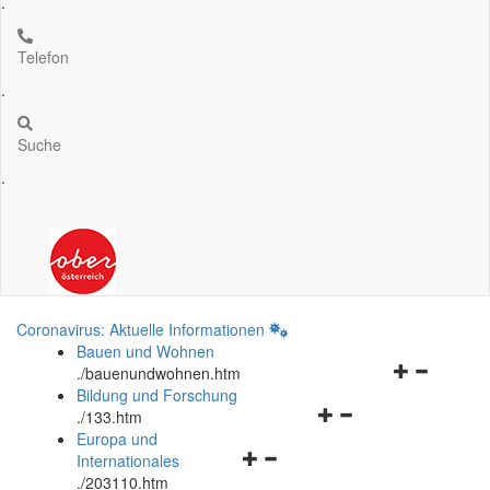
.
Telefon
.
Suche
.
Coronavirus: Aktuelle Informationen
Bauen und Wohnen
Navigationsm
.
/bauenundwohnen.htm
öffnen
Bildung und Forschung
Navigationsmenü
und
.
/133.htm
öffnen
schließen
Europa und
Navigationsmenü
und
Internationales
öffnen
schließen
.
/203110.htm