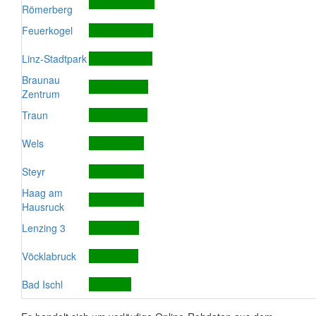
Römerberg
Feuerkogel
Linz-Stadtpark
Braunau
Zentrum
Traun
Wels
Steyr
Haag am
Hausruck
Lenzing 3
Vöcklabruck
Bad Ischl