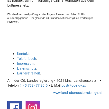
Es handelt sich um vorläufige Online-Rohdaten aus dem
Luftmessnetz.
Für die Grenzwertprüfung ist der Tagesmittelwert von 0 bis 24 Uhr
ausschlaggebend. Der gleitende 24-Stunden Mittelwert gilt als vorläufiger
Richtwert.
Kontakt
.
Telefonbuch
.
Impressum
.
Datenschutz
.
Barrierefreiheit
.
Amt der Oö. Landesregierung • 4021 Linz, Landhausplatz 1
•
Telefon
(+43 732) 77 20-0
• E-Mail
post@ooe.gv.at
www.land-oberoesterreich.gv.at