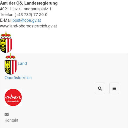
Amt der
Oö.
Landesregierung
4021 Linz • Landhausplatz 1
Telefon (+43 732) 77 20-0
E-Mail
post@ooe.gv.at
www.land-oberoesterreich.gv.at
Land
Oberösterreich
Kontakt