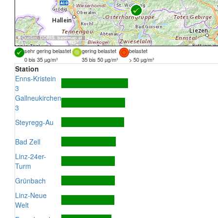
Quellen:
DORIS
,
basemap.at
sehr gering belastet
gering belastet
belastet
0 bis 35 µg/m³
35 bis 50 µg/m³
> 50 µg/m³
Station
Enns-Kristein
3
Gallneukirchen
3
Steyregg-Au
Bad Zell
Linz-24er-
Turm
Grünbach
Linz-Neue
Welt