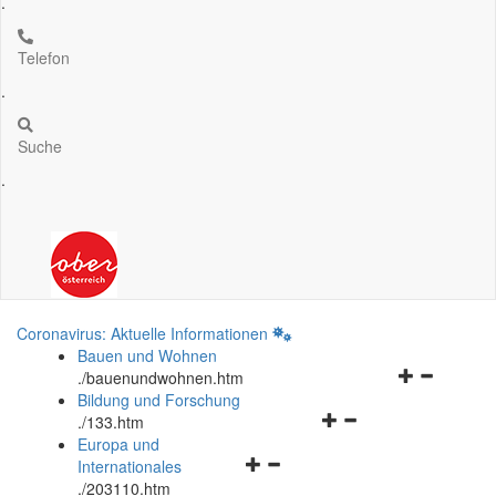
.
Telefon
.
Suche
.
Coronavirus: Aktuelle Informationen
Bauen und Wohnen
Navigationsm
.
/bauenundwohnen.htm
öffnen
Bildung und Forschung
Navigationsmenü
und
.
/133.htm
öffnen
schließen
Europa und
Navigationsmenü
und
Internationales
öffnen
schließen
.
/203110.htm