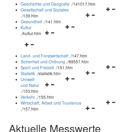
und
Geschichte und Geografie
.
/141017.htm
schließen
Navigationsm
Gesellschaft und Soziales
Navigationsmenü
öffnen
.
/139.htm
öffnen
und
Gesundheit
.
/141.htm
Navigationsmenü
und
schließen
Kultur
Navigationsmenü
öffnen
schließen
.
/kultur.htm
öffnen
und
Navigationsmenü
und
schließen
öffnen
schließen
Land- und Forstwirtschaft
.
/147.htm
und
Sicherheit und Ordnung
.
/89557.htm
schließen
Navigationsm
Sport und Freizeit
.
/151.htm
Navigationsmenü
öffnen
Statistik
.
/statistik.htm
Navigationsmenü
öffnen
und
Umwelt
Navigationsmenü
öffnen
und
schließen
und Natur
öffnen
und
schließen
.
/153.htm
und
schließen
Verkehr
.
/155.htm
schließen
Navigationsm
Wirtschaft, Arbeit und Tourismus
Navigationsmenü
öffnen
.
/157.htm
öffnen
und
und
schließen
Aktuelle Messwerte
schließen