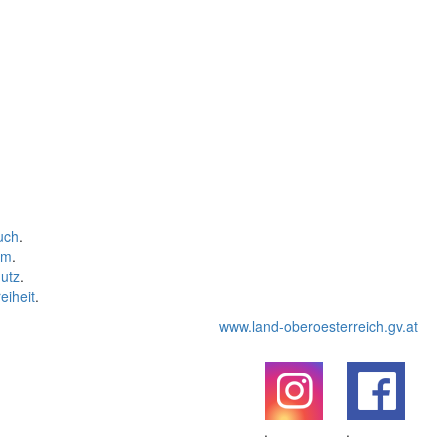
uch
.
um
.
utz
.
eiheit
.
www.land-oberoesterreich.gv.at
.
.