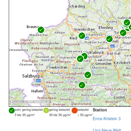
Quellen:
DORIS
,
basemap.at
Station
sehr gering belastet
gering belastet
belastet
0 bis 35 µg/m³
35 bis 50 µg/m³
> 50 µg/m³
Enns-Kristein 3
Linz-Neue Welt