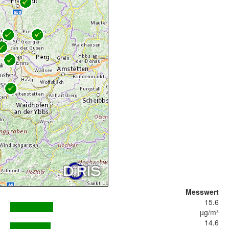
Messwert
15.6
µg/m³
14.6