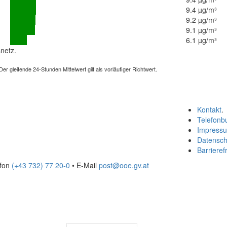
9.4 µg/m³
9.2 µg/m³
9.1 µg/m³
6.1 µg/m³
netz.
 gleitende 24-Stunden Mittelwert gilt als vorläufiger Richtwert.
Kontakt
.
Telefonb
Impress
Datensch
Barrierefr
efon
(+43 732) 77 20-0
• E-Mail
post@ooe.gv.at