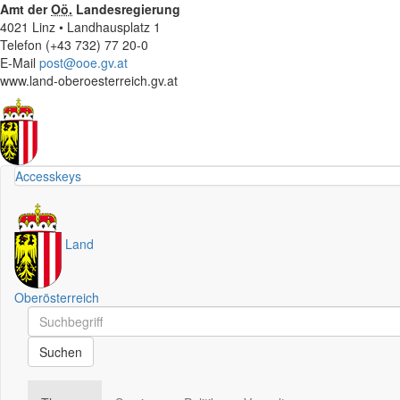
Amt der
Oö.
Landesregierung
4021 Linz • Landhausplatz 1
Telefon (+43 732) 77 20-0
E-Mail
post@ooe.gv.at
www.land-oberoesterreich.gv.at
Accesskeys
Land
Oberösterreich
Schnellsuche
Schnellsuche
Suchen