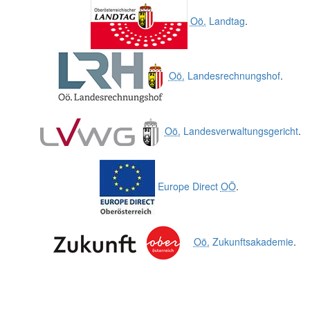
Oö.
Landtag
.
Oö.
Landesrechnungshof
.
Oö.
Landesverwaltungsgericht
.
Europe Direct
OÖ
.
Oö.
Zukunftsakademie
.