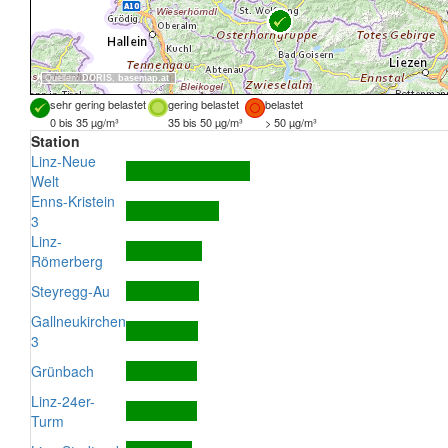
Quellen:
DORIS
,
basemap.at
sehr gering belastet
gering belastet
belastet
0 bis 35 µg/m³
35 bis 50 µg/m³
> 50 µg/m³
Station
Linz-Neue
Welt
Enns-Kristein
3
Linz-
Römerberg
Steyregg-Au
Gallneukirchen
3
Grünbach
Linz-24er-
Turm