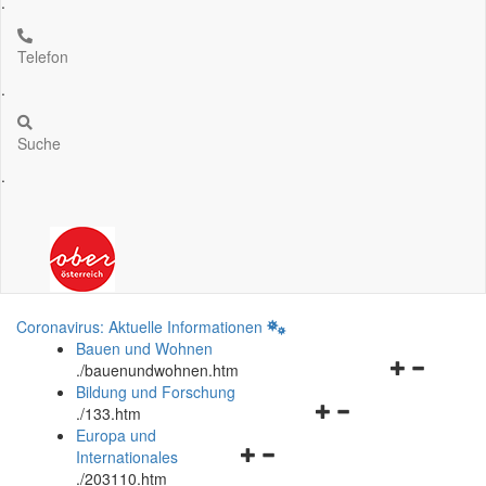
.
Telefon
.
Suche
.
Coronavirus: Aktuelle Informationen
Bauen und Wohnen
Navigationsm
.
/bauenundwohnen.htm
öffnen
Bildung und Forschung
Navigationsmenü
und
.
/133.htm
öffnen
schließen
Europa und
Navigationsmenü
und
Internationales
öffnen
schließen
.
/203110.htm