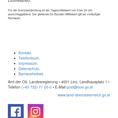
Luftmessnetz.
Für die Grenzwertprüfung ist der Tagesmittelwert von 0 bis 24 Uhr
ausschlaggebend. Der gleitende 24-Stunden Mittelwert gilt als vorläufiger
Richtwert.
Kontakt
.
Telefonbuch
.
Impressum
.
Datenschutz
.
Barrierefreiheit
.
Amt der Oö. Landesregierung • 4021 Linz, Landhausplatz 1
•
Telefon
(+43 732) 77 20-0
• E-Mail
post@ooe.gv.at
www.land-oberoesterreich.gv.at