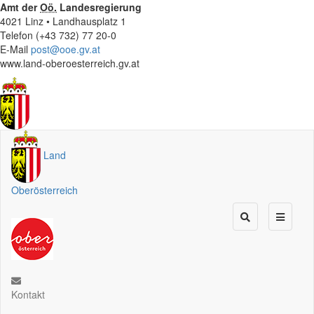
Amt der
Oö.
Landesregierung
4021 Linz • Landhausplatz 1
Telefon (+43 732) 77 20-0
E-Mail
post@ooe.gv.at
www.land-oberoesterreich.gv.at
Land
Oberösterreich
Kontakt