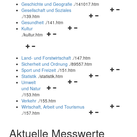
und
Geschichte und Geografie
.
/141017.htm
schließen
Navigationsm
Gesellschaft und Soziales
Navigationsmenü
öffnen
.
/139.htm
öffnen
und
Gesundheit
.
/141.htm
Navigationsmenü
und
schließen
Kultur
Navigationsmenü
öffnen
schließen
.
/kultur.htm
öffnen
und
Navigationsmenü
und
schließen
öffnen
schließen
Land- und Forstwirtschaft
.
/147.htm
und
Sicherheit und Ordnung
.
/89557.htm
schließen
Navigationsm
Sport und Freizeit
.
/151.htm
Navigationsmenü
öffnen
Statistik
.
/statistik.htm
Navigationsmenü
öffnen
und
Umwelt
Navigationsmenü
öffnen
und
schließen
und Natur
öffnen
und
schließen
.
/153.htm
und
schließen
Verkehr
.
/155.htm
schließen
Navigationsm
Wirtschaft, Arbeit und Tourismus
Navigationsmenü
öffnen
.
/157.htm
öffnen
und
und
schließen
Aktuelle Messwerte
schließen