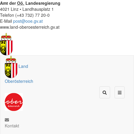
Amt der
Oö.
Landesregierung
4021 Linz • Landhausplatz 1
Telefon (+43 732) 77 20-0
E-Mail
post@ooe.gv.at
www.land-oberoesterreich.gv.at
Land
Oberösterreich
Kontakt