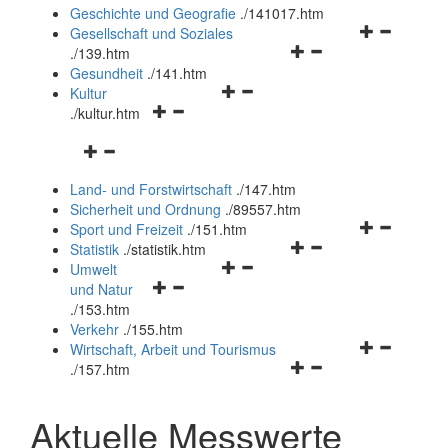
und
Geschichte und Geografie
.
/141017.htm
schließen
Navigationsm
Gesellschaft und Soziales
Navigationsmenü
öffnen
.
/139.htm
öffnen
und
Gesundheit
.
/141.htm
Navigationsmenü
und
schließen
Kultur
Navigationsmenü
öffnen
schließen
.
/kultur.htm
öffnen
und
Navigationsmenü
und
schließen
öffnen
schließen
Land- und Forstwirtschaft
.
/147.htm
und
Sicherheit und Ordnung
.
/89557.htm
schließen
Navigationsm
Sport und Freizeit
.
/151.htm
Navigationsmenü
öffnen
Statistik
.
/statistik.htm
Navigationsmenü
öffnen
und
Umwelt
Navigationsmenü
öffnen
und
schließen
und Natur
öffnen
und
schließen
.
/153.htm
und
schließen
Verkehr
.
/155.htm
schließen
Navigationsm
Wirtschaft, Arbeit und Tourismus
Navigationsmenü
öffnen
.
/157.htm
öffnen
und
und
schließen
Aktuelle Messwerte
schließen