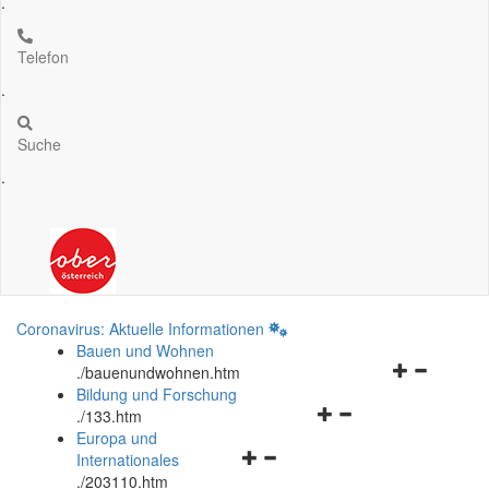
.
Telefon
.
Suche
.
Coronavirus: Aktuelle Informationen
Bauen und Wohnen
Navigationsm
.
/bauenundwohnen.htm
öffnen
Bildung und Forschung
Navigationsmenü
und
.
/133.htm
öffnen
schließen
Europa und
Navigationsmenü
und
Internationales
öffnen
schließen
.
/203110.htm