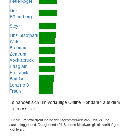
Feuerkogel
Linz-
Römerberg
Steyr
Linz-Stadtpark
Wels
Braunau
Zentrum
Vöcklabruck
Haag am
Hausruck
Bad Ischl
Lenzing 3
Traun
Es handelt sich um vorläufige Online-Rohdaten aus dem
Luftmessnetz.
Für die Grenzwertprüfung ist der Tagesmittelwert von 0 bis 24 Uhr
ausschlaggebend. Der gleitende 24-Stunden Mittelwert gilt als vorläufiger
Richtwert.