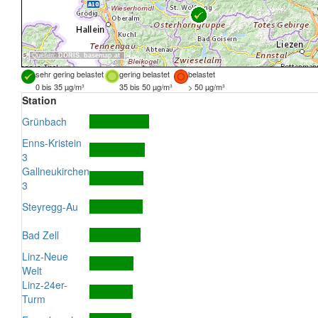
Quellen:
DORIS
,
basemap.at
sehr gering belastet
gering belastet
belastet
0 bis 35 µg/m³
35 bis 50 µg/m³
> 50 µg/m³
Station
Grünbach
Enns-Kristein
3
Gallneukirchen
3
Steyregg-Au
Bad Zell
Linz-Neue
Welt
Linz-24er-
Turm