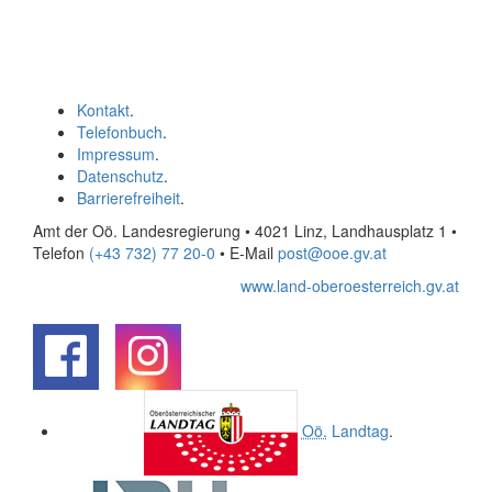
Kontakt
.
Telefonbuch
.
Impressum
.
Datenschutz
.
Barrierefreiheit
.
Amt der Oö. Landesregierung • 4021 Linz, Landhausplatz 1
•
Telefon
(+43 732) 77 20-0
• E-Mail
post@ooe.gv.at
www.land-oberoesterreich.gv.at
.
.
Oö.
Landtag
.