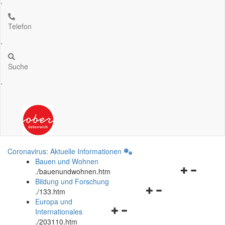
.
Telefon
.
Suche
.
Coronavirus: Aktuelle Informationen
Bauen und Wohnen
Navigationsm
.
/bauenundwohnen.htm
öffnen
Bildung und Forschung
Navigationsmenü
und
.
/133.htm
öffnen
schließen
Europa und
Navigationsmenü
und
Internationales
öffnen
schließen
.
/203110.htm