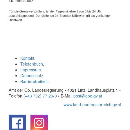
Luftmessnetz.
Für die Grenzwertprüfung ist der Tagesmittelwert von 0 bis 24 Uhr
ausschlaggebend. Der gleitende 24-Stunden Mittelwert gilt als vorläufiger
Richtwert.
Kontakt
.
Telefonbuch
.
Impressum
.
Datenschutz
.
Barrierefreiheit
.
Amt der Oö. Landesregierung • 4021 Linz, Landhausplatz 1
•
Telefon
(+43 732) 77 20-0
• E-Mail
post@ooe.gv.at
www.land-oberoesterreich.gv.at