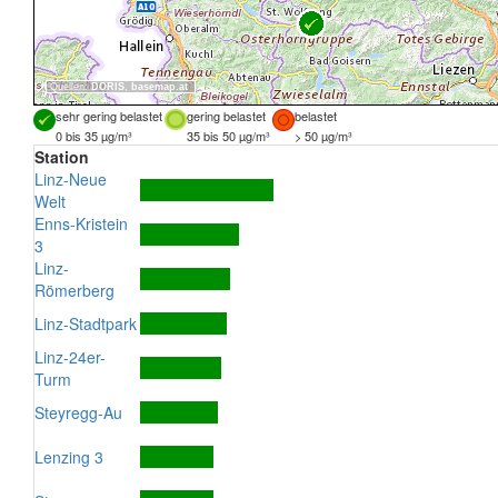
Quellen:
DORIS
,
basemap.at
sehr gering belastet
gering belastet
belastet
0 bis 35 µg/m³
35 bis 50 µg/m³
> 50 µg/m³
Station
Linz-Neue
Welt
Enns-Kristein
3
Linz-
Römerberg
Linz-Stadtpark
Linz-24er-
Turm
Steyregg-Au
Lenzing 3