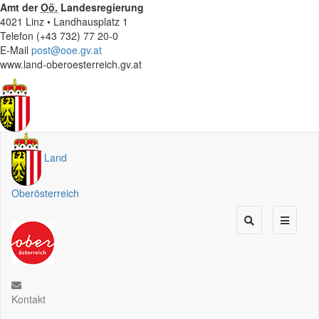
Amt der
Oö.
Landesregierung
4021 Linz • Landhausplatz 1
Telefon (+43 732) 77 20-0
E-Mail
post@ooe.gv.at
www.land-oberoesterreich.gv.at
Land
Oberösterreich
Kontakt