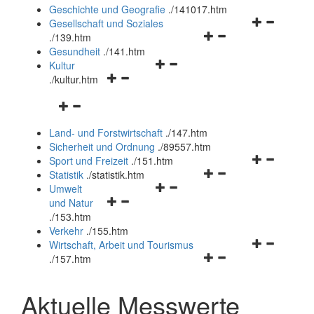
und
Geschichte und Geografie
.
/141017.htm
schließen
Navigationsm
Gesellschaft und Soziales
Navigationsmenü
öffnen
.
/139.htm
öffnen
und
Gesundheit
.
/141.htm
Navigationsmenü
und
schließen
Kultur
Navigationsmenü
öffnen
schließen
.
/kultur.htm
öffnen
und
Navigationsmenü
und
schließen
öffnen
schließen
Land- und Forstwirtschaft
.
/147.htm
und
Sicherheit und Ordnung
.
/89557.htm
schließen
Navigationsm
Sport und Freizeit
.
/151.htm
Navigationsmenü
öffnen
Statistik
.
/statistik.htm
Navigationsmenü
öffnen
und
Umwelt
Navigationsmenü
öffnen
und
schließen
und Natur
öffnen
und
schließen
.
/153.htm
und
schließen
Verkehr
.
/155.htm
schließen
Navigationsm
Wirtschaft, Arbeit und Tourismus
Navigationsmenü
öffnen
.
/157.htm
öffnen
und
und
schließen
Aktuelle Messwerte
schließen