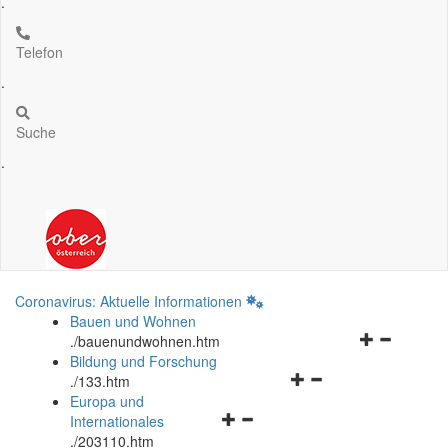
.
Telefon
.
Suche
.
Coronavirus: Aktuelle Informationen
Bauen und Wohnen
Navigationsm
.
/bauenundwohnen.htm
öffnen
Bildung und Forschung
Navigationsmenü
und
.
/133.htm
öffnen
schließen
Europa und
Navigationsmenü
und
Internationales
öffnen
schließen
.
/203110.htm