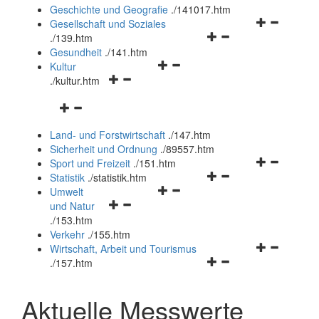
und
Geschichte und Geografie
.
/141017.htm
schließen
Navigationsm
Gesellschaft und Soziales
Navigationsmenü
öffnen
.
/139.htm
öffnen
und
Gesundheit
.
/141.htm
Navigationsmenü
und
schließen
Kultur
Navigationsmenü
öffnen
schließen
.
/kultur.htm
öffnen
und
Navigationsmenü
und
schließen
öffnen
schließen
Land- und Forstwirtschaft
.
/147.htm
und
Sicherheit und Ordnung
.
/89557.htm
schließen
Navigationsm
Sport und Freizeit
.
/151.htm
Navigationsmenü
öffnen
Statistik
.
/statistik.htm
Navigationsmenü
öffnen
und
Umwelt
Navigationsmenü
öffnen
und
schließen
und Natur
öffnen
und
schließen
.
/153.htm
und
schließen
Verkehr
.
/155.htm
schließen
Navigationsm
Wirtschaft, Arbeit und Tourismus
Navigationsmenü
öffnen
.
/157.htm
öffnen
und
und
schließen
Aktuelle Messwerte
schließen