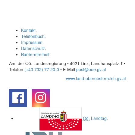
Kontakt
.
Telefonbuch
.
Impressum
.
Datenschutz
.
Barrierefreiheit
.
Amt der Oö. Landesregierung • 4021 Linz, Landhausplatz 1
•
Telefon
(+43 732) 77 20-0
• E-Mail
post@ooe.gv.at
www.land-oberoesterreich.gv.at
.
.
Oö.
Landtag
.