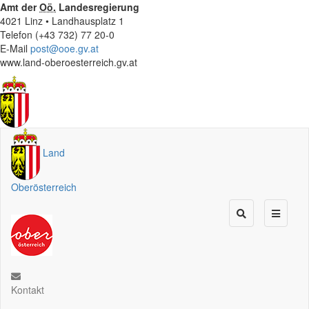
Amt der
Oö.
Landesregierung
4021 Linz • Landhausplatz 1
Telefon (+43 732) 77 20-0
E-Mail
post@ooe.gv.at
www.land-oberoesterreich.gv.at
Land
Oberösterreich
Kontakt