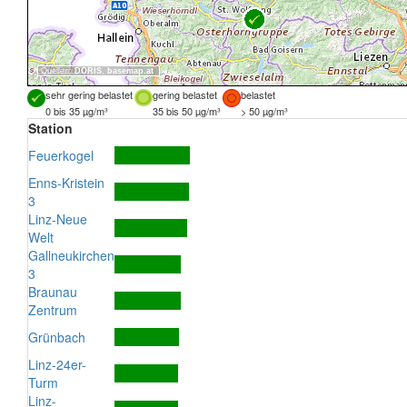
Quellen:
DORIS
,
basemap.at
sehr gering belastet
gering belastet
belastet
0 bis 35 µg/m³
35 bis 50 µg/m³
> 50 µg/m³
Station
Feuerkogel
Enns-Kristein
3
Linz-Neue
Welt
Gallneukirchen
3
Braunau
Zentrum
Grünbach
Linz-24er-
Turm
Linz-