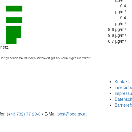
10.4
µg/m³
10.4
µg/m³
9.6 µg/m³
9.6 µg/m³
6.7 µg/m³
netz.
 gleitende 24-Stunden Mittelwert gilt als vorläufiger Richtwert.
Kontakt
.
Telefonb
Impress
Datensch
Barrierefr
efon
(+43 732) 77 20-0
• E-Mail
post@ooe.gv.at