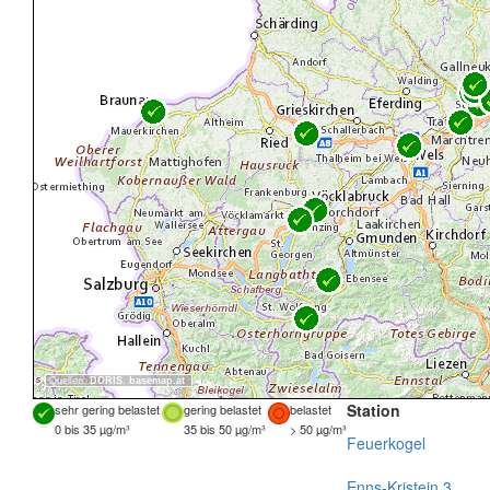
Quellen:
DORIS
,
basemap.at
Station
sehr gering belastet
gering belastet
belastet
0 bis 35 µg/m³
35 bis 50 µg/m³
> 50 µg/m³
Feuerkogel
Enns-Kristein 3