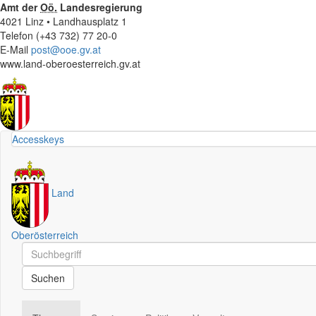
Amt der
Oö.
Landesregierung
4021 Linz • Landhausplatz 1
Telefon (+43 732) 77 20-0
E-Mail
post@ooe.gv.at
www.land-oberoesterreich.gv.at
Accesskeys
Land
Oberösterreich
Schnellsuche
Schnellsuche
Suchen