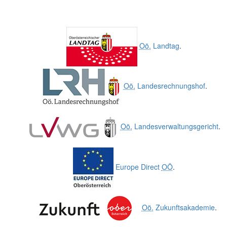
Oö.
Landtag
.
Oö.
Landesrechnungshof
.
Oö.
Landesverwaltungsgericht
.
Europe Direct
OÖ
.
Oö.
Zukunftsakademie
.