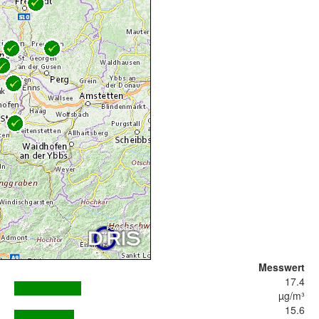
Messwert
17.4
µg/m³
15.6