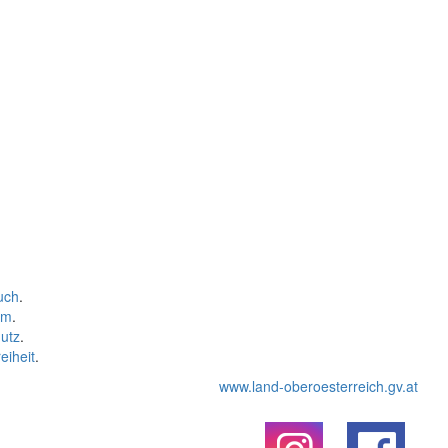
uch
.
um
.
utz
.
eiheit
.
www.land-oberoesterreich.gv.at