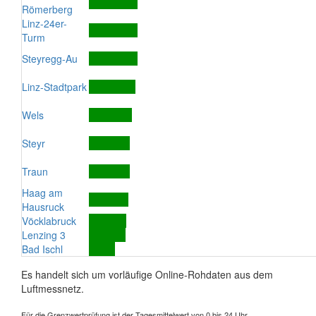
Römerberg
Linz-24er-
Turm
Steyregg-Au
Linz-Stadtpark
Wels
Steyr
Traun
Haag am
Hausruck
Vöcklabruck
Lenzing 3
Bad Ischl
Es handelt sich um vorläufige Online-Rohdaten aus dem
Luftmessnetz.
Für die Grenzwertprüfung ist der Tagesmittelwert von 0 bis 24 Uhr