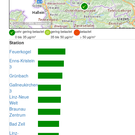
Quellen:
DORIS
,
basemap.at
sehr gering belastet
gering belastet
belastet
0 bis 35 µg/m³
35 bis 50 µg/m³
> 50 µg/m³
Station
Feuerkogel
Enns-Kristein
3
Grünbach
Gallneukirchen
3
Linz-Neue
Welt
Braunau
Zentrum
Bad Zell
Linz-