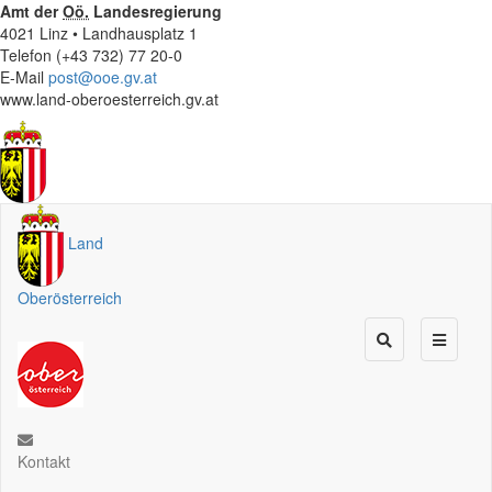
Amt der
Oö.
Landesregierung
4021 Linz • Landhausplatz 1
Telefon (+43 732) 77 20-0
E-Mail
post@ooe.gv.at
www.land-oberoesterreich.gv.at
Land
Oberösterreich
Kontakt