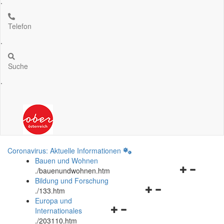
.
Telefon
.
Suche
.
Coronavirus: Aktuelle Informationen
Bauen und Wohnen
Navigationsm
.
/bauenundwohnen.htm
öffnen
Bildung und Forschung
Navigationsmenü
und
.
/133.htm
öffnen
schließen
Europa und
Navigationsmenü
und
Internationales
öffnen
schließen
.
/203110.htm