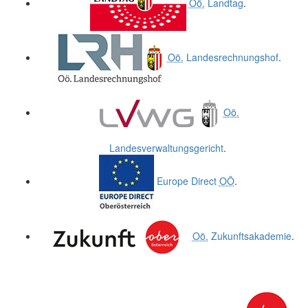
Oö.
Landtag
.
Oö.
Landesrechnungshof
.
Oö.
Landesverwaltungsgericht
.
Europe Direct
OÖ
.
Oö.
Zukunftsakademie
.