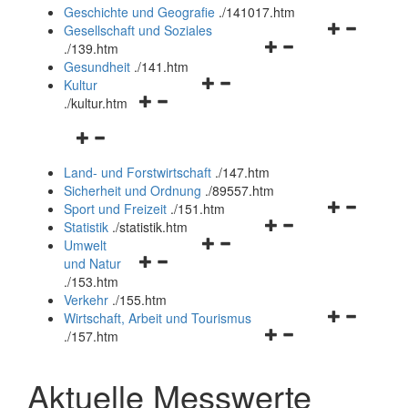
und
Geschichte und Geografie
.
/141017.htm
schließen
Navigationsm
Gesellschaft und Soziales
Navigationsmenü
öffnen
.
/139.htm
öffnen
und
Gesundheit
.
/141.htm
Navigationsmenü
und
schließen
Kultur
Navigationsmenü
öffnen
schließen
.
/kultur.htm
öffnen
und
Navigationsmenü
und
schließen
öffnen
schließen
Land- und Forstwirtschaft
.
/147.htm
und
Sicherheit und Ordnung
.
/89557.htm
schließen
Navigationsm
Sport und Freizeit
.
/151.htm
Navigationsmenü
öffnen
Statistik
.
/statistik.htm
Navigationsmenü
öffnen
und
Umwelt
Navigationsmenü
öffnen
und
schließen
und Natur
öffnen
und
schließen
.
/153.htm
und
schließen
Verkehr
.
/155.htm
schließen
Navigationsm
Wirtschaft, Arbeit und Tourismus
Navigationsmenü
öffnen
.
/157.htm
öffnen
und
und
schließen
Aktuelle Messwerte
schließen