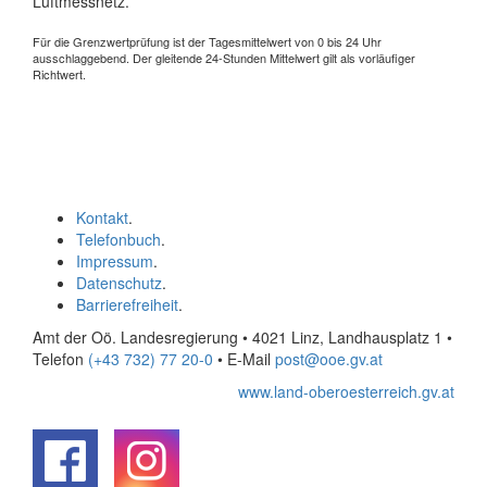
Luftmessnetz.
Für die Grenzwertprüfung ist der Tagesmittelwert von 0 bis 24 Uhr
ausschlaggebend. Der gleitende 24-Stunden Mittelwert gilt als vorläufiger
Richtwert.
Kontakt
.
Telefonbuch
.
Impressum
.
Datenschutz
.
Barrierefreiheit
.
Amt der Oö. Landesregierung • 4021 Linz, Landhausplatz 1
•
Telefon
(+43 732) 77 20-0
• E-Mail
post@ooe.gv.at
www.land-oberoesterreich.gv.at