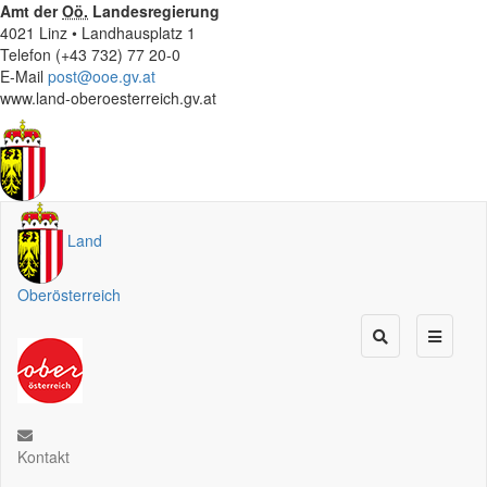
Amt der
Oö.
Landesregierung
4021 Linz • Landhausplatz 1
Telefon (+43 732) 77 20-0
E-Mail
post@ooe.gv.at
www.land-oberoesterreich.gv.at
Land
Oberösterreich
Kontakt