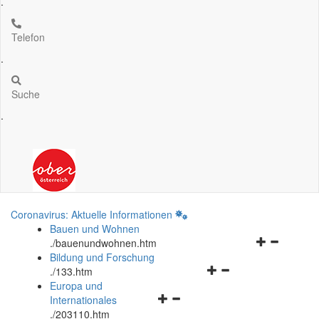
.
Telefon
.
Suche
.
Coronavirus: Aktuelle Informationen
Bauen und Wohnen
Navigationsm
.
/bauenundwohnen.htm
öffnen
Bildung und Forschung
Navigationsmenü
und
.
/133.htm
öffnen
schließen
Europa und
Navigationsmenü
und
Internationales
öffnen
schließen
.
/203110.htm