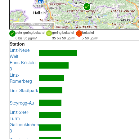
Quellen:
DORIS
,
basemap.at
sehr gering belastet
gering belastet
belastet
0 bis 35 µg/m³
35 bis 50 µg/m³
> 50 µg/m³
Station
Linz-Neue
Welt
Enns-Kristein
3
Linz-
Römerberg
Linz-Stadtpark
Steyregg-Au
Linz-24er-
Turm
Gallneukirchen
3