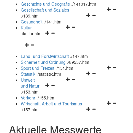
und
Geschichte und Geografie
.
/141017.htm
schließen
Navigationsm
Gesellschaft und Soziales
Navigationsmenü
öffnen
.
/139.htm
öffnen
und
Gesundheit
.
/141.htm
Navigationsmenü
und
schließen
Kultur
Navigationsmenü
öffnen
schließen
.
/kultur.htm
öffnen
und
Navigationsmenü
und
schließen
öffnen
schließen
Land- und Forstwirtschaft
.
/147.htm
und
Sicherheit und Ordnung
.
/89557.htm
schließen
Navigationsm
Sport und Freizeit
.
/151.htm
Navigationsmenü
öffnen
Statistik
.
/statistik.htm
Navigationsmenü
öffnen
und
Umwelt
Navigationsmenü
öffnen
und
schließen
und Natur
öffnen
und
schließen
.
/153.htm
und
schließen
Verkehr
.
/155.htm
schließen
Navigationsm
Wirtschaft, Arbeit und Tourismus
Navigationsmenü
öffnen
.
/157.htm
öffnen
und
und
schließen
Aktuelle Messwerte
schließen