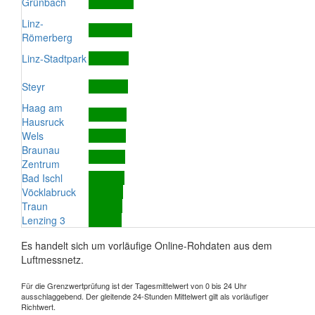
Grünbach
Linz-
Römerberg
Linz-Stadtpark
Steyr
Haag am
Hausruck
Wels
Braunau
Zentrum
Bad Ischl
Vöcklabruck
Traun
Lenzing 3
Es handelt sich um vorläufige Online-Rohdaten aus dem
Luftmessnetz.
Für die Grenzwertprüfung ist der Tagesmittelwert von 0 bis 24 Uhr
ausschlaggebend. Der gleitende 24-Stunden Mittelwert gilt als vorläufiger
Richtwert.