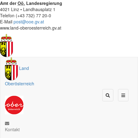
Amt der
Oö.
Landesregierung
4021 Linz • Landhausplatz 1
Telefon (+43 732) 77 20-0
E-Mail
post@ooe.gv.at
www.land-oberoesterreich.gv.at
Land
Oberösterreich
Kontakt