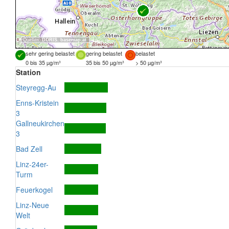
Quellen:
DORIS
,
basemap.at
sehr gering belastet
gering belastet
belastet
0 bis 35 µg/m³
35 bis 50 µg/m³
> 50 µg/m³
Station
Steyregg-Au
Enns-Kristein
3
Gallneukirchen
3
Bad Zell
Linz-24er-
Turm
Feuerkogel
Linz-Neue
Welt