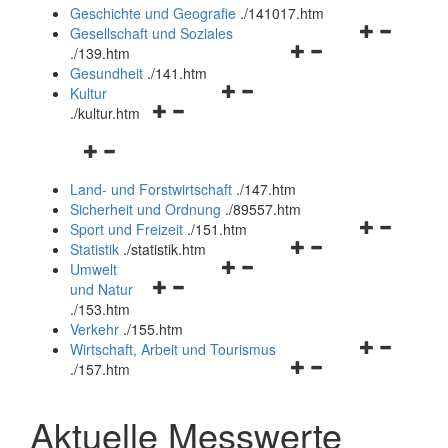
und
Geschichte und Geografie
.
/141017.htm
schließen
Navigationsm
Gesellschaft und Soziales
Navigationsmenü
öffnen
.
/139.htm
öffnen
und
Gesundheit
.
/141.htm
Navigationsmenü
und
schließen
Kultur
Navigationsmenü
öffnen
schließen
.
/kultur.htm
öffnen
und
Navigationsmenü
und
schließen
öffnen
schließen
Land- und Forstwirtschaft
.
/147.htm
und
Sicherheit und Ordnung
.
/89557.htm
schließen
Navigationsm
Sport und Freizeit
.
/151.htm
Navigationsmenü
öffnen
Statistik
.
/statistik.htm
Navigationsmenü
öffnen
und
Umwelt
Navigationsmenü
öffnen
und
schließen
und Natur
öffnen
und
schließen
.
/153.htm
und
schließen
Verkehr
.
/155.htm
schließen
Navigationsm
Wirtschaft, Arbeit und Tourismus
Navigationsmenü
öffnen
.
/157.htm
öffnen
und
und
schließen
Aktuelle Messwerte
schließen