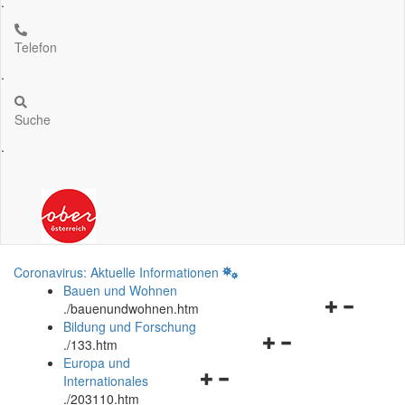
.
Telefon
.
Suche
.
Coronavirus: Aktuelle Informationen
Bauen und Wohnen
Navigationsm
.
/bauenundwohnen.htm
öffnen
Bildung und Forschung
Navigationsmenü
und
.
/133.htm
öffnen
schließen
Europa und
Navigationsmenü
und
Internationales
öffnen
schließen
.
/203110.htm