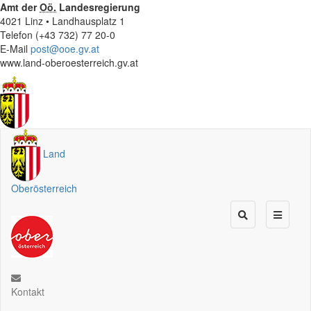
Amt der
Oö.
Landesregierung
4021 Linz • Landhausplatz 1
Telefon (+43 732) 77 20-0
E-Mail
post@ooe.gv.at
www.land-oberoesterreich.gv.at
Land
Oberösterreich
Kontakt