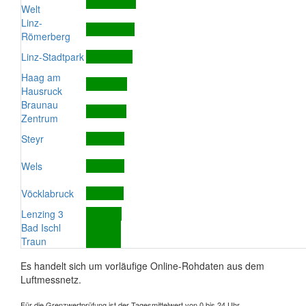
Welt
Linz-
Römerberg
Linz-Stadtpark
Haag am
Hausruck
Braunau
Zentrum
Steyr
Wels
Vöcklabruck
Lenzing 3
Bad Ischl
Traun
Es handelt sich um vorläufige Online-Rohdaten aus dem
Luftmessnetz.
Für die Grenzwertprüfung ist der Tagesmittelwert von 0 bis 24 Uhr