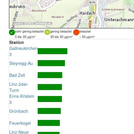
Quellen:
DORIS
,
basemap.at
sehr gering belastet
gering belastet
belastet
0 bis 35 µg/m³
35 bis 50 µg/m³
> 50 µg/m³
Station
Gallneukirchen
3
Steyregg-Au
Bad Zell
Linz-24er-
Turm
Enns-Kristein
3
Grünbach
Feuerkogel
Linz-Neue