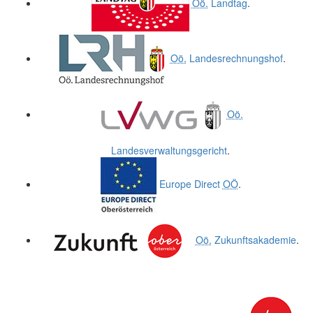
Oö.
Landtag
.
Oö.
Landesrechnungshof
.
Oö.
Landesverwaltungsgericht
.
Europe Direct
OÖ
.
Oö.
Zukunftsakademie
.