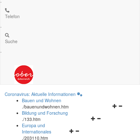
.
Telefon
.
Suche
.
Coronavirus: Aktuelle Informationen
Bauen und Wohnen
Navigationsm
.
/bauenundwohnen.htm
öffnen
Bildung und Forschung
Navigationsmenü
und
.
/133.htm
öffnen
schließen
Europa und
Navigationsmenü
und
Internationales
öffnen
schließen
.
/203110.htm