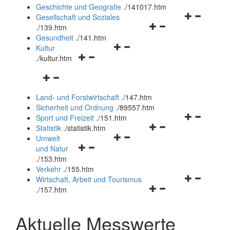
und
Geschichte und Geografie
.
/141017.htm
schließen
Navigationsm
Gesellschaft und Soziales
Navigationsmenü
öffnen
.
/139.htm
öffnen
und
Gesundheit
.
/141.htm
Navigationsmenü
und
schließen
Kultur
Navigationsmenü
öffnen
schließen
.
/kultur.htm
öffnen
und
Navigationsmenü
und
schließen
öffnen
schließen
Land- und Forstwirtschaft
.
/147.htm
und
Sicherheit und Ordnung
.
/89557.htm
schließen
Navigationsm
Sport und Freizeit
.
/151.htm
Navigationsmenü
öffnen
Statistik
.
/statistik.htm
Navigationsmenü
öffnen
und
Umwelt
Navigationsmenü
öffnen
und
schließen
und Natur
öffnen
und
schließen
.
/153.htm
und
schließen
Verkehr
.
/155.htm
schließen
Navigationsm
Wirtschaft, Arbeit und Tourismus
Navigationsmenü
öffnen
.
/157.htm
öffnen
und
und
schließen
Aktuelle Messwerte
schließen