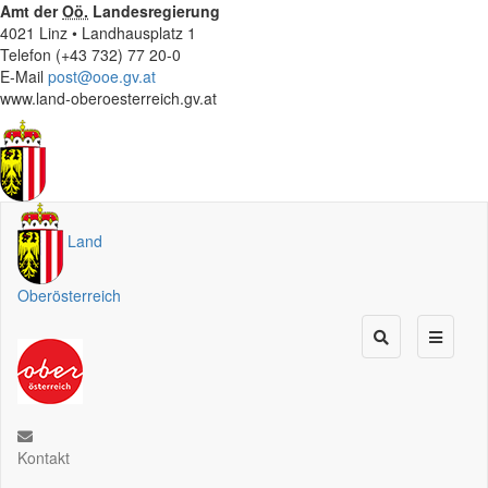
Amt der
Oö.
Landesregierung
4021 Linz • Landhausplatz 1
Telefon (+43 732) 77 20-0
E-Mail
post@ooe.gv.at
www.land-oberoesterreich.gv.at
Land
Oberösterreich
Kontakt