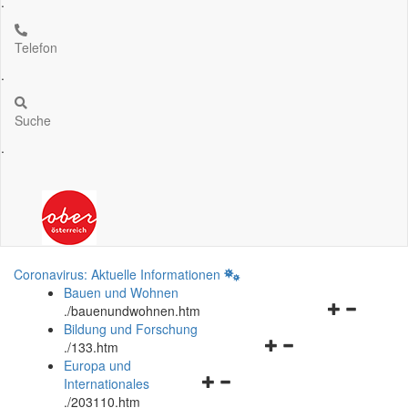
.
Telefon
.
Suche
.
Coronavirus: Aktuelle Informationen
Bauen und Wohnen
Navigationsm
.
/bauenundwohnen.htm
öffnen
Bildung und Forschung
Navigationsmenü
und
.
/133.htm
öffnen
schließen
Europa und
Navigationsmenü
und
Internationales
öffnen
schließen
.
/203110.htm