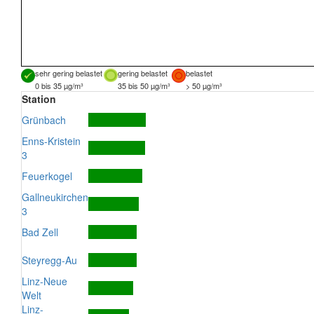
sehr gering belastet
gering belastet
belastet
0 bis 35 µg/m³
35 bis 50 µg/m³
> 50 µg/m³
Station
Grünbach
Enns-Kristein
3
Feuerkogel
Gallneukirchen
3
Bad Zell
Steyregg-Au
Linz-Neue
Welt
Linz-