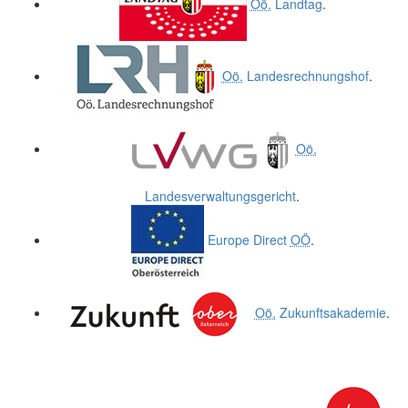
Oö.
Landtag
.
Oö.
Landesrechnungshof
.
Oö.
Landesverwaltungsgericht
.
Europe Direct
OÖ
.
Oö.
Zukunftsakademie
.