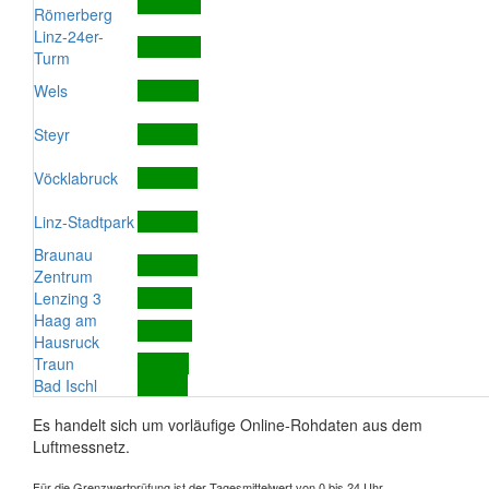
Römerberg
Linz-24er-
Turm
Wels
Steyr
Vöcklabruck
Linz-Stadtpark
Braunau
Zentrum
Lenzing 3
Haag am
Hausruck
Traun
Bad Ischl
Es handelt sich um vorläufige Online-Rohdaten aus dem
Luftmessnetz.
Für die Grenzwertprüfung ist der Tagesmittelwert von 0 bis 24 Uhr