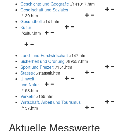
und
Geschichte und Geografie
.
/141017.htm
schließen
Navigationsm
Gesellschaft und Soziales
Navigationsmenü
öffnen
.
/139.htm
öffnen
und
Gesundheit
.
/141.htm
Navigationsmenü
und
schließen
Kultur
Navigationsmenü
öffnen
schließen
.
/kultur.htm
öffnen
und
Navigationsmenü
und
schließen
öffnen
schließen
Land- und Forstwirtschaft
.
/147.htm
und
Sicherheit und Ordnung
.
/89557.htm
schließen
Navigationsm
Sport und Freizeit
.
/151.htm
Navigationsmenü
öffnen
Statistik
.
/statistik.htm
Navigationsmenü
öffnen
und
Umwelt
Navigationsmenü
öffnen
und
schließen
und Natur
öffnen
und
schließen
.
/153.htm
und
schließen
Verkehr
.
/155.htm
schließen
Navigationsm
Wirtschaft, Arbeit und Tourismus
Navigationsmenü
öffnen
.
/157.htm
öffnen
und
und
schließen
Aktuelle Messwerte
schließen