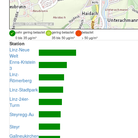
Quellen:
DORIS
,
basemap.at
sehr gering belastet
gering belastet
belastet
0 bis 35 µg/m³
35 bis 50 µg/m³
> 50 µg/m³
Station
Linz-Neue
Welt
Enns-Kristein
3
Linz-
Römerberg
Linz-Stadtpark
Linz-24er-
Turm
Steyregg-Au
Steyr
Gallneukirchen