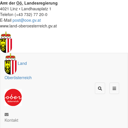
Amt der
Oö.
Landesregierung
4021 Linz • Landhausplatz 1
Telefon (+43 732) 77 20-0
E-Mail
post@ooe.gv.at
www.land-oberoesterreich.gv.at
Land
Oberösterreich
Kontakt