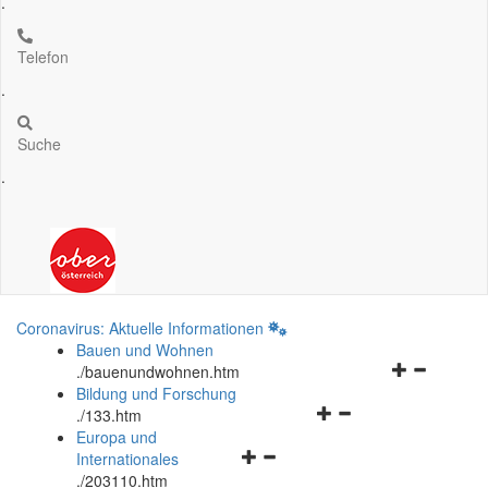
.
Telefon
.
Suche
.
Coronavirus: Aktuelle Informationen
Bauen und Wohnen
Navigationsm
.
/bauenundwohnen.htm
öffnen
Bildung und Forschung
Navigationsmenü
und
.
/133.htm
öffnen
schließen
Europa und
Navigationsmenü
und
Internationales
öffnen
schließen
.
/203110.htm