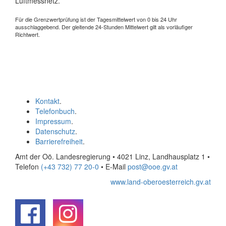
Luftmessnetz.
Für die Grenzwertprüfung ist der Tagesmittelwert von 0 bis 24 Uhr
ausschlaggebend. Der gleitende 24-Stunden Mittelwert gilt als vorläufiger
Richtwert.
Kontakt
.
Telefonbuch
.
Impressum
.
Datenschutz
.
Barrierefreiheit
.
Amt der Oö. Landesregierung • 4021 Linz, Landhausplatz 1
•
Telefon
(+43 732) 77 20-0
• E-Mail
post@ooe.gv.at
www.land-oberoesterreich.gv.at