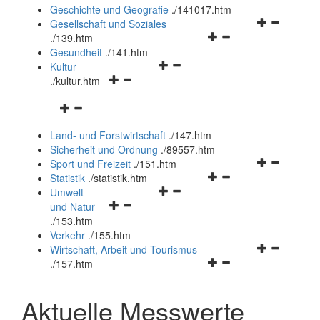
und
Geschichte und Geografie
.
/141017.htm
schließen
Navigationsm
Gesellschaft und Soziales
Navigationsmenü
öffnen
.
/139.htm
öffnen
und
Gesundheit
.
/141.htm
Navigationsmenü
und
schließen
Kultur
Navigationsmenü
öffnen
schließen
.
/kultur.htm
öffnen
und
Navigationsmenü
und
schließen
öffnen
schließen
Land- und Forstwirtschaft
.
/147.htm
und
Sicherheit und Ordnung
.
/89557.htm
schließen
Navigationsm
Sport und Freizeit
.
/151.htm
Navigationsmenü
öffnen
Statistik
.
/statistik.htm
Navigationsmenü
öffnen
und
Umwelt
Navigationsmenü
öffnen
und
schließen
und Natur
öffnen
und
schließen
.
/153.htm
und
schließen
Verkehr
.
/155.htm
schließen
Navigationsm
Wirtschaft, Arbeit und Tourismus
Navigationsmenü
öffnen
.
/157.htm
öffnen
und
und
schließen
Aktuelle Messwerte
schließen