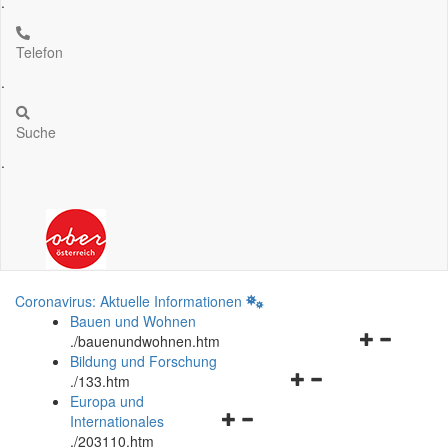
.
Telefon
.
Suche
.
Coronavirus: Aktuelle Informationen
Bauen und Wohnen
Navigationsm
.
/bauenundwohnen.htm
öffnen
Bildung und Forschung
Navigationsmenü
und
.
/133.htm
öffnen
schließen
Europa und
Navigationsmenü
und
Internationales
öffnen
schließen
.
/203110.htm