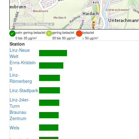
Quellen:
DORIS
,
basemap.at
sehr gering belastet
gering belastet
belastet
0 bis 35 µg/m³
35 bis 50 µg/m³
> 50 µg/m³
Station
Linz-Neue
Welt
Enns-Kristein
3
Linz-
Römerberg
Linz-Stadtpark
Linz-24er-
Turm
Braunau
Zentrum
Wels