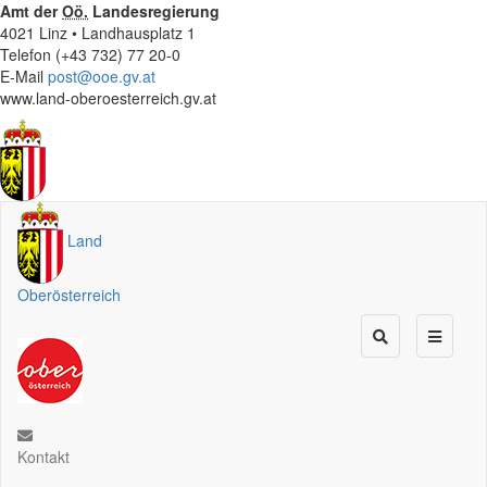
Amt der
Oö.
Landesregierung
4021 Linz • Landhausplatz 1
Telefon (+43 732) 77 20-0
E-Mail
post@ooe.gv.at
www.land-oberoesterreich.gv.at
Land
Oberösterreich
Kontakt