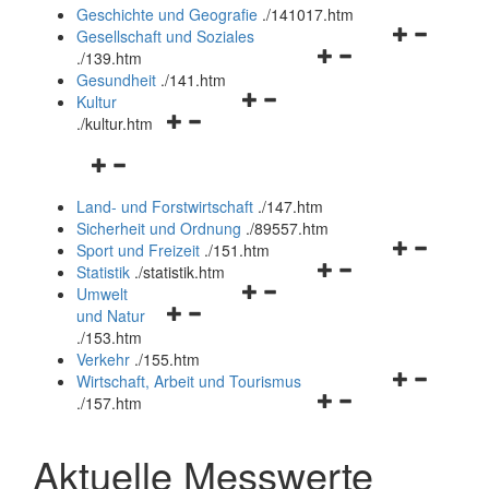
und
Geschichte und Geografie
.
/141017.htm
schließen
Navigationsm
Gesellschaft und Soziales
Navigationsmenü
öffnen
.
/139.htm
öffnen
und
Gesundheit
.
/141.htm
Navigationsmenü
und
schließen
Kultur
Navigationsmenü
öffnen
schließen
.
/kultur.htm
öffnen
und
Navigationsmenü
und
schließen
öffnen
schließen
Land- und Forstwirtschaft
.
/147.htm
und
Sicherheit und Ordnung
.
/89557.htm
schließen
Navigationsm
Sport und Freizeit
.
/151.htm
Navigationsmenü
öffnen
Statistik
.
/statistik.htm
Navigationsmenü
öffnen
und
Umwelt
Navigationsmenü
öffnen
und
schließen
und Natur
öffnen
und
schließen
.
/153.htm
und
schließen
Verkehr
.
/155.htm
schließen
Navigationsm
Wirtschaft, Arbeit und Tourismus
Navigationsmenü
öffnen
.
/157.htm
öffnen
und
und
schließen
Aktuelle Messwerte
schließen