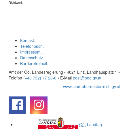
Richtwert.
Kontakt
.
Telefonbuch
.
Impressum
.
Datenschutz
.
Barrierefreiheit
.
Amt der Oö. Landesregierung • 4021 Linz, Landhausplatz 1
•
Telefon
(+43 732) 77 20-0
• E-Mail
post@ooe.gv.at
www.land-oberoesterreich.gv.at
.
.
Oö.
Landtag
.