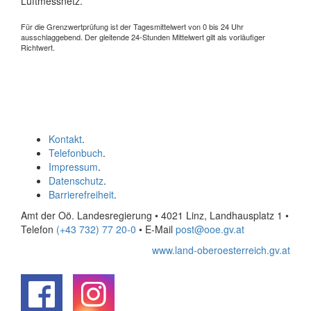
Luftmessnetz.
Für die Grenzwertprüfung ist der Tagesmittelwert von 0 bis 24 Uhr
ausschlaggebend. Der gleitende 24-Stunden Mittelwert gilt als vorläufiger
Richtwert.
Kontakt
.
Telefonbuch
.
Impressum
.
Datenschutz
.
Barrierefreiheit
.
Amt der Oö. Landesregierung • 4021 Linz, Landhausplatz 1
•
Telefon
(+43 732) 77 20-0
• E-Mail
post@ooe.gv.at
www.land-oberoesterreich.gv.at