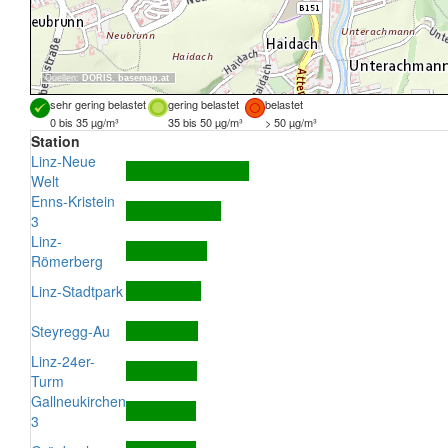
Quellen:
DORIS
,
basemap.at
sehr gering belastet
gering belastet
belastet
0 bis 35 µg/m³
35 bis 50 µg/m³
> 50 µg/m³
Station
Linz-Neue
Welt
Enns-Kristein
3
Linz-
Römerberg
Linz-Stadtpark
Steyregg-Au
Linz-24er-
Turm
Gallneukirchen
3