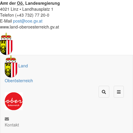
Amt der
Oö.
Landesregierung
4021 Linz • Landhausplatz 1
Telefon (+43 732) 77 20-0
E-Mail
post@ooe.gv.at
www.land-oberoesterreich.gv.at
Land
Oberösterreich
Kontakt