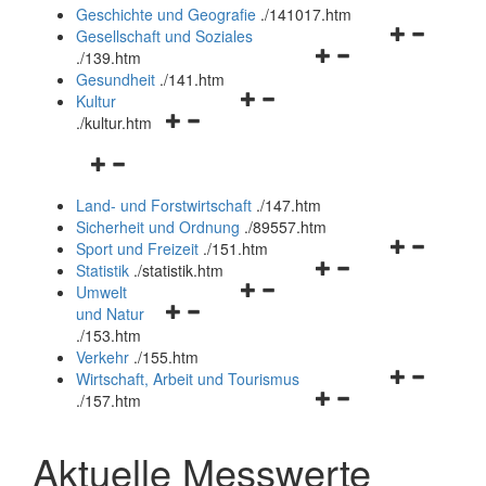
und
Geschichte und Geografie
.
/141017.htm
schließen
Navigationsm
Gesellschaft und Soziales
Navigationsmenü
öffnen
.
/139.htm
öffnen
und
Gesundheit
.
/141.htm
Navigationsmenü
und
schließen
Kultur
Navigationsmenü
öffnen
schließen
.
/kultur.htm
öffnen
und
Navigationsmenü
und
schließen
öffnen
schließen
Land- und Forstwirtschaft
.
/147.htm
und
Sicherheit und Ordnung
.
/89557.htm
schließen
Navigationsm
Sport und Freizeit
.
/151.htm
Navigationsmenü
öffnen
Statistik
.
/statistik.htm
Navigationsmenü
öffnen
und
Umwelt
Navigationsmenü
öffnen
und
schließen
und Natur
öffnen
und
schließen
.
/153.htm
und
schließen
Verkehr
.
/155.htm
schließen
Navigationsm
Wirtschaft, Arbeit und Tourismus
Navigationsmenü
öffnen
.
/157.htm
öffnen
und
und
schließen
Aktuelle Messwerte
schließen