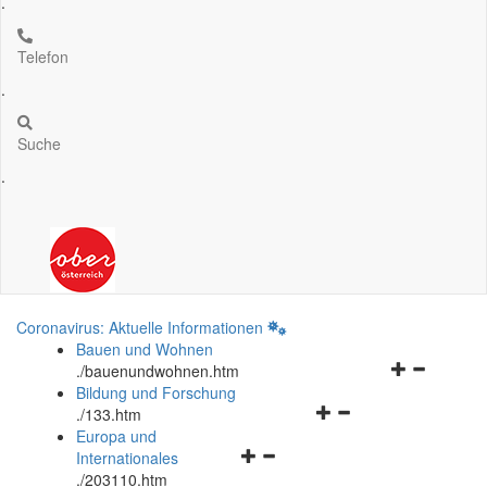
.
Telefon
.
Suche
.
Coronavirus: Aktuelle Informationen
Bauen und Wohnen
Navigationsm
.
/bauenundwohnen.htm
öffnen
Bildung und Forschung
Navigationsmenü
und
.
/133.htm
öffnen
schließen
Europa und
Navigationsmenü
und
Internationales
öffnen
schließen
.
/203110.htm