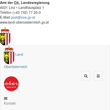
Amt der
Oö.
Landesregierung
4021 Linz • Landhausplatz 1
Telefon (+43 732) 77 20-0
E-Mail
post@ooe.gv.at
www.land-oberoesterreich.gv.at
Land
Oberösterreich
Kontakt