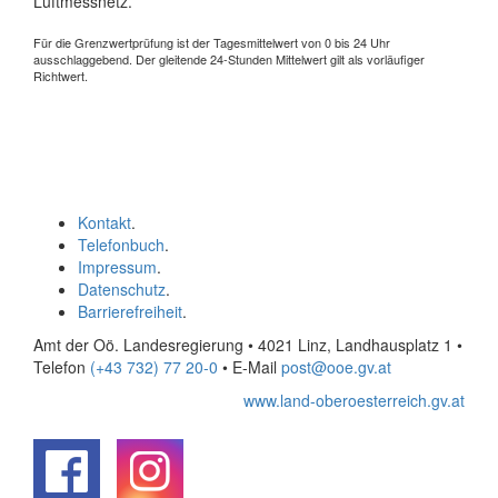
Luftmessnetz.
Für die Grenzwertprüfung ist der Tagesmittelwert von 0 bis 24 Uhr
ausschlaggebend. Der gleitende 24-Stunden Mittelwert gilt als vorläufiger
Richtwert.
Kontakt
.
Telefonbuch
.
Impressum
.
Datenschutz
.
Barrierefreiheit
.
Amt der Oö. Landesregierung • 4021 Linz, Landhausplatz 1
•
Telefon
(+43 732) 77 20-0
• E-Mail
post@ooe.gv.at
www.land-oberoesterreich.gv.at