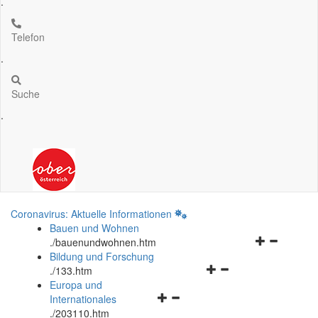
.
Telefon
.
Suche
.
Coronavirus: Aktuelle Informationen
Bauen und Wohnen
Navigationsm
.
/bauenundwohnen.htm
öffnen
Bildung und Forschung
Navigationsmenü
und
.
/133.htm
öffnen
schließen
Europa und
Navigationsmenü
und
Internationales
öffnen
schließen
.
/203110.htm