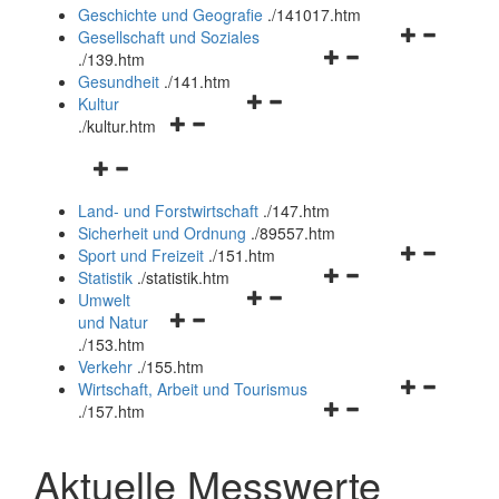
und
Geschichte und Geografie
.
/141017.htm
schließen
Navigationsm
Gesellschaft und Soziales
Navigationsmenü
öffnen
.
/139.htm
öffnen
und
Gesundheit
.
/141.htm
Navigationsmenü
und
schließen
Kultur
Navigationsmenü
öffnen
schließen
.
/kultur.htm
öffnen
und
Navigationsmenü
und
schließen
öffnen
schließen
Land- und Forstwirtschaft
.
/147.htm
und
Sicherheit und Ordnung
.
/89557.htm
schließen
Navigationsm
Sport und Freizeit
.
/151.htm
Navigationsmenü
öffnen
Statistik
.
/statistik.htm
Navigationsmenü
öffnen
und
Umwelt
Navigationsmenü
öffnen
und
schließen
und Natur
öffnen
und
schließen
.
/153.htm
und
schließen
Verkehr
.
/155.htm
schließen
Navigationsm
Wirtschaft, Arbeit und Tourismus
Navigationsmenü
öffnen
.
/157.htm
öffnen
und
und
schließen
Aktuelle Messwerte
schließen