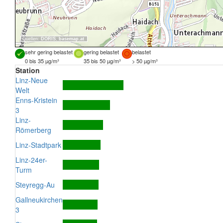
Quellen:
DORIS
,
basemap.at
sehr gering belastet
gering belastet
belastet
0 bis 35 µg/m³
35 bis 50 µg/m³
> 50 µg/m³
Station
Linz-Neue
Welt
Enns-Kristein
3
Linz-
Römerberg
Linz-Stadtpark
Linz-24er-
Turm
Steyregg-Au
Gallneukirchen
3