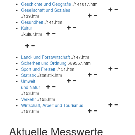
und
Geschichte und Geografie
.
/141017.htm
schließen
Navigationsm
Gesellschaft und Soziales
Navigationsmenü
öffnen
.
/139.htm
öffnen
und
Gesundheit
.
/141.htm
Navigationsmenü
und
schließen
Kultur
Navigationsmenü
öffnen
schließen
.
/kultur.htm
öffnen
und
Navigationsmenü
und
schließen
öffnen
schließen
Land- und Forstwirtschaft
.
/147.htm
und
Sicherheit und Ordnung
.
/89557.htm
schließen
Navigationsm
Sport und Freizeit
.
/151.htm
Navigationsmenü
öffnen
Statistik
.
/statistik.htm
Navigationsmenü
öffnen
und
Umwelt
Navigationsmenü
öffnen
und
schließen
und Natur
öffnen
und
schließen
.
/153.htm
und
schließen
Verkehr
.
/155.htm
schließen
Navigationsm
Wirtschaft, Arbeit und Tourismus
Navigationsmenü
öffnen
.
/157.htm
öffnen
und
und
schließen
Aktuelle Messwerte
schließen