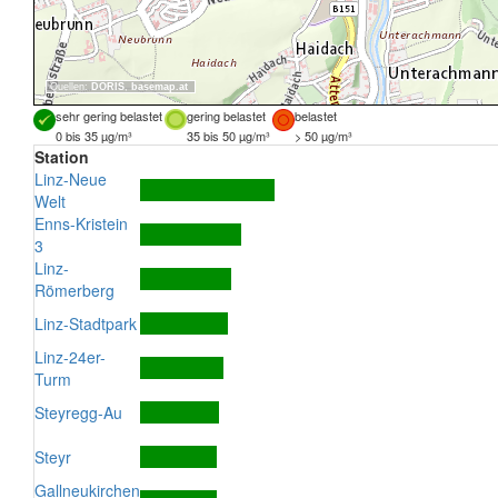
Quellen:
DORIS
,
basemap.at
sehr gering belastet
gering belastet
belastet
0 bis 35 µg/m³
35 bis 50 µg/m³
> 50 µg/m³
Station
Linz-Neue
Welt
Enns-Kristein
3
Linz-
Römerberg
Linz-Stadtpark
Linz-24er-
Turm
Steyregg-Au
Steyr
Gallneukirchen