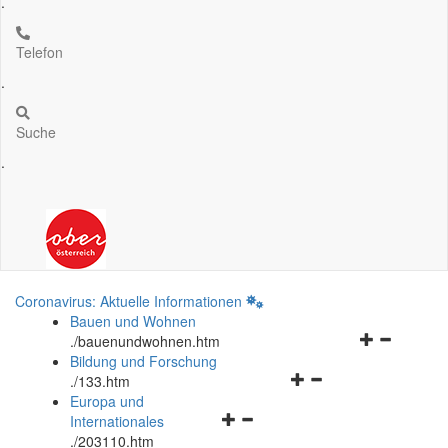
.
Telefon
.
Suche
.
Coronavirus: Aktuelle Informationen
Bauen und Wohnen
Navigationsm
.
/bauenundwohnen.htm
öffnen
Bildung und Forschung
Navigationsmenü
und
.
/133.htm
öffnen
schließen
Europa und
Navigationsmenü
und
Internationales
öffnen
schließen
.
/203110.htm