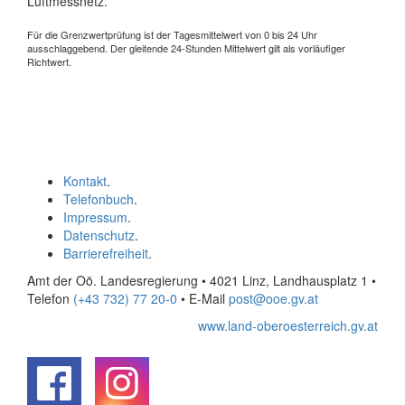
Luftmessnetz.
Für die Grenzwertprüfung ist der Tagesmittelwert von 0 bis 24 Uhr
ausschlaggebend. Der gleitende 24-Stunden Mittelwert gilt als vorläufiger
Richtwert.
Kontakt
.
Telefonbuch
.
Impressum
.
Datenschutz
.
Barrierefreiheit
.
Amt der Oö. Landesregierung • 4021 Linz, Landhausplatz 1
•
Telefon
(+43 732) 77 20-0
• E-Mail
post@ooe.gv.at
www.land-oberoesterreich.gv.at