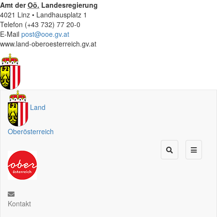
Amt der
Oö.
Landesregierung
4021 Linz • Landhausplatz 1
Telefon (+43 732) 77 20-0
E-Mail
post@ooe.gv.at
www.land-oberoesterreich.gv.at
Land
Oberösterreich
Kontakt