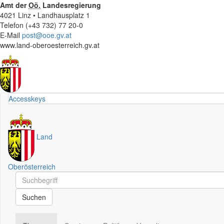
Amt der
Oö.
Landesregierung
4021 Linz • Landhausplatz 1
Telefon (+43 732) 77 20-0
E-Mail
post@ooe.gv.at
www.land-oberoesterreich.gv.at
Accesskeys
Land
Oberösterreich
Schnellsuche
Schnellsuche
Suchen