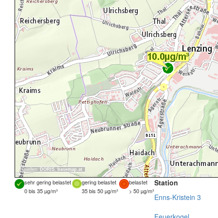
Quellen:
DORIS
,
basemap.at
Station
sehr gering belastet
gering belastet
belastet
0 bis 35 µg/m³
35 bis 50 µg/m³
> 50 µg/m³
Enns-Kristein 3
Feuerkogel