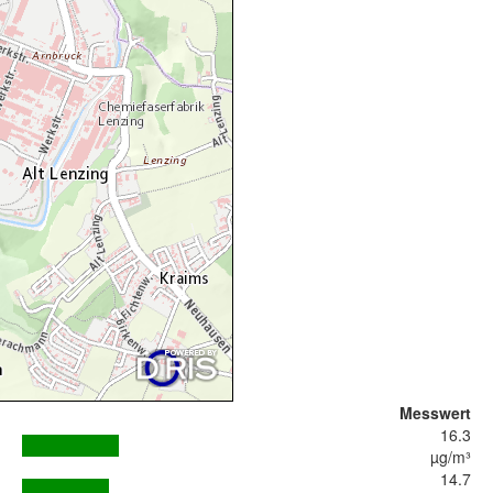
Messwert
16.3
µg/m³
14.7