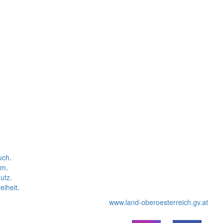
uch
.
um
.
utz
.
eiheit
.
www.land-oberoesterreich.gv.at