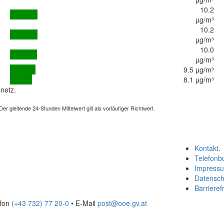
10.2
µg/m³
10.2
µg/m³
10.0
µg/m³
9.5 µg/m³
8.1 µg/m³
netz.
 gleitende 24-Stunden Mittelwert gilt als vorläufiger Richtwert.
Kontakt
.
Telefonb
Impress
Datensch
Barrierefr
efon
(+43 732) 77 20-0
• E-Mail
post@ooe.gv.at