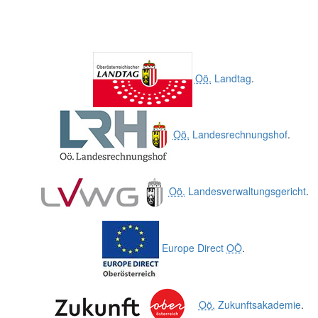
Oö.
Landtag
.
Oö.
Landesrechnungshof
.
Oö.
Landesverwaltungsgericht
.
Europe Direct
OÖ
.
Oö.
Zukunftsakademie
.