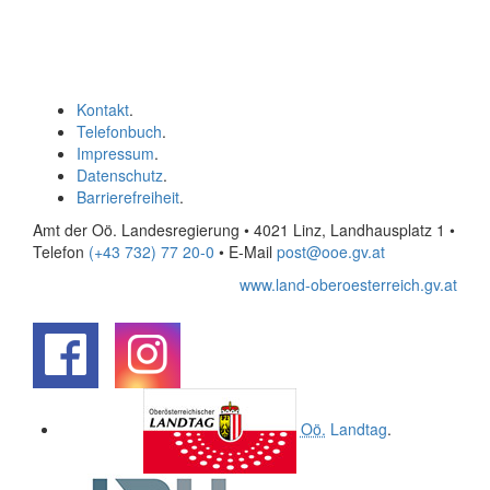
Kontakt
.
Telefonbuch
.
Impressum
.
Datenschutz
.
Barrierefreiheit
.
Amt der Oö. Landesregierung • 4021 Linz, Landhausplatz 1
•
Telefon
(+43 732) 77 20-0
• E-Mail
post@ooe.gv.at
www.land-oberoesterreich.gv.at
.
.
Oö.
Landtag
.