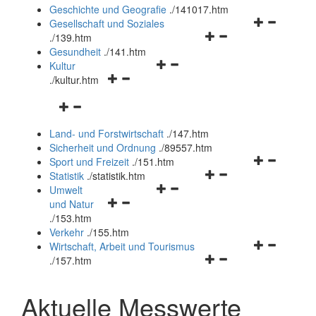
und
Geschichte und Geografie
.
/141017.htm
schließen
Navigationsm
Gesellschaft und Soziales
Navigationsmenü
öffnen
.
/139.htm
öffnen
und
Gesundheit
.
/141.htm
Navigationsmenü
und
schließen
Kultur
Navigationsmenü
öffnen
schließen
.
/kultur.htm
öffnen
und
Navigationsmenü
und
schließen
öffnen
schließen
Land- und Forstwirtschaft
.
/147.htm
und
Sicherheit und Ordnung
.
/89557.htm
schließen
Navigationsm
Sport und Freizeit
.
/151.htm
Navigationsmenü
öffnen
Statistik
.
/statistik.htm
Navigationsmenü
öffnen
und
Umwelt
Navigationsmenü
öffnen
und
schließen
und Natur
öffnen
und
schließen
.
/153.htm
und
schließen
Verkehr
.
/155.htm
schließen
Navigationsm
Wirtschaft, Arbeit und Tourismus
Navigationsmenü
öffnen
.
/157.htm
öffnen
und
und
schließen
Aktuelle Messwerte
schließen