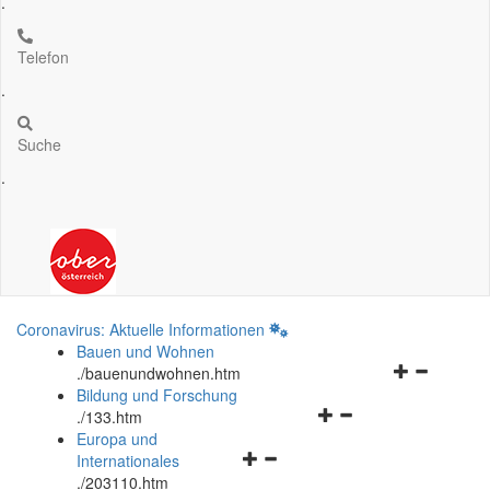
.
Telefon
.
Suche
.
Coronavirus: Aktuelle Informationen
Bauen und Wohnen
Navigationsm
.
/bauenundwohnen.htm
öffnen
Bildung und Forschung
Navigationsmenü
und
.
/133.htm
öffnen
schließen
Europa und
Navigationsmenü
und
Internationales
öffnen
schließen
.
/203110.htm