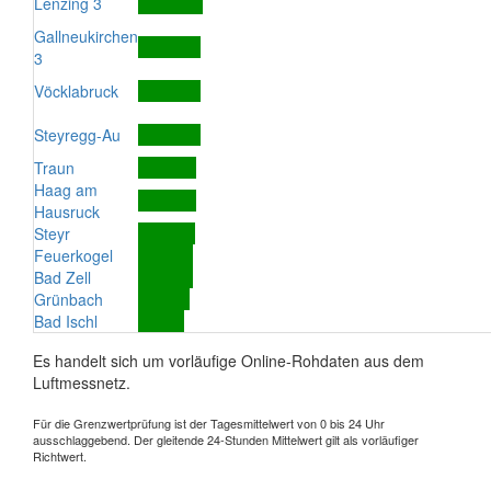
Lenzing 3
Gallneukirchen
3
Vöcklabruck
Steyregg-Au
Traun
Haag am
Hausruck
Steyr
Feuerkogel
Bad Zell
Grünbach
Bad Ischl
Es handelt sich um vorläufige Online-Rohdaten aus dem
Luftmessnetz.
Für die Grenzwertprüfung ist der Tagesmittelwert von 0 bis 24 Uhr
ausschlaggebend. Der gleitende 24-Stunden Mittelwert gilt als vorläufiger
Richtwert.