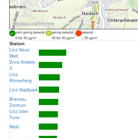
Quellen:
DORIS
,
basemap.at
sehr gering belastet
gering belastet
belastet
0 bis 35 µg/m³
35 bis 50 µg/m³
> 50 µg/m³
Station
Linz-Neue
Welt
Enns-Kristein
3
Linz-
Römerberg
Linz-Stadtpark
Braunau
Zentrum
Linz-24er-
Turm
Wels