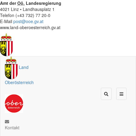
Amt der
Oö.
Landesregierung
4021 Linz • Landhausplatz 1
Telefon (+43 732) 77 20-0
E-Mail
post@ooe.gv.at
www.land-oberoesterreich.gv.at
Land
Oberösterreich
Kontakt