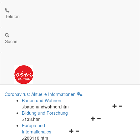
.
Telefon
.
Suche
.
Coronavirus: Aktuelle Informationen
Bauen und Wohnen
Navigationsm
.
/bauenundwohnen.htm
öffnen
Bildung und Forschung
Navigationsmenü
und
.
/133.htm
öffnen
schließen
Europa und
Navigationsmenü
und
Internationales
öffnen
schließen
.
/203110.htm