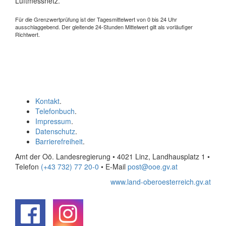
Luftmessnetz.
Für die Grenzwertprüfung ist der Tagesmittelwert von 0 bis 24 Uhr
ausschlaggebend. Der gleitende 24-Stunden Mittelwert gilt als vorläufiger
Richtwert.
Kontakt
.
Telefonbuch
.
Impressum
.
Datenschutz
.
Barrierefreiheit
.
Amt der Oö. Landesregierung • 4021 Linz, Landhausplatz 1
•
Telefon
(+43 732) 77 20-0
• E-Mail
post@ooe.gv.at
www.land-oberoesterreich.gv.at