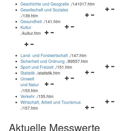
und
Geschichte und Geografie
.
/141017.htm
schließen
Navigationsm
Gesellschaft und Soziales
Navigationsmenü
öffnen
.
/139.htm
öffnen
und
Gesundheit
.
/141.htm
Navigationsmenü
und
schließen
Kultur
Navigationsmenü
öffnen
schließen
.
/kultur.htm
öffnen
und
Navigationsmenü
und
schließen
öffnen
schließen
Land- und Forstwirtschaft
.
/147.htm
und
Sicherheit und Ordnung
.
/89557.htm
schließen
Navigationsm
Sport und Freizeit
.
/151.htm
Navigationsmenü
öffnen
Statistik
.
/statistik.htm
Navigationsmenü
öffnen
und
Umwelt
Navigationsmenü
öffnen
und
schließen
und Natur
öffnen
und
schließen
.
/153.htm
und
schließen
Verkehr
.
/155.htm
schließen
Navigationsm
Wirtschaft, Arbeit und Tourismus
Navigationsmenü
öffnen
.
/157.htm
öffnen
und
und
schließen
Aktuelle Messwerte
schließen