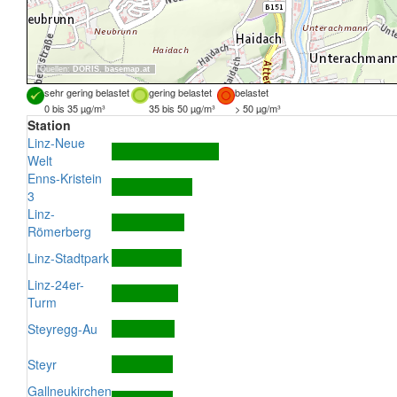
Quellen:
DORIS
,
basemap.at
sehr gering belastet
gering belastet
belastet
0 bis 35 µg/m³
35 bis 50 µg/m³
> 50 µg/m³
Station
Linz-Neue
Welt
Enns-Kristein
3
Linz-
Römerberg
Linz-Stadtpark
Linz-24er-
Turm
Steyregg-Au
Steyr
Gallneukirchen