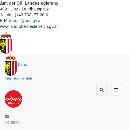
Amt der
Oö.
Landesregierung
4021 Linz • Landhausplatz 1
Telefon (+43 732) 77 20-0
E-Mail
post@ooe.gv.at
www.land-oberoesterreich.gv.at
Land
Oberösterreich
Kontakt