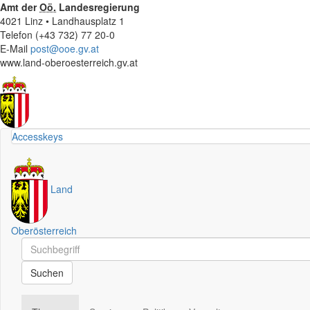
Amt der
Oö.
Landesregierung
4021 Linz • Landhausplatz 1
Telefon (+43 732) 77 20-0
E-Mail
post@ooe.gv.at
www.land-oberoesterreich.gv.at
Accesskeys
Land
Oberösterreich
Schnellsuche
Schnellsuche
Suchen