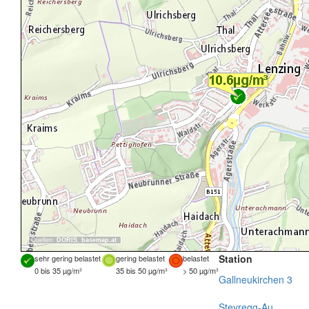
Quellen:
DORIS
,
basemap.at
Station
sehr gering belastet
gering belastet
belastet
0 bis 35 µg/m³
35 bis 50 µg/m³
> 50 µg/m³
Gallneukirchen 3
Steyregg-Au