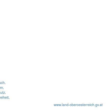
uch
.
um
.
utz
.
eiheit
.
www.land-oberoesterreich.gv.at