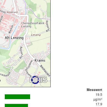
Messwert
19.5
µg/m³
17.9