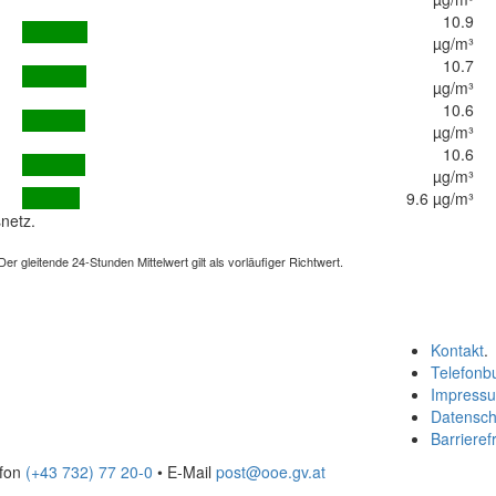
10.9
µg/m³
10.7
µg/m³
10.6
µg/m³
10.6
µg/m³
9.6 µg/m³
netz.
 gleitende 24-Stunden Mittelwert gilt als vorläufiger Richtwert.
Kontakt
.
Telefonb
Impress
Datensch
Barrierefr
efon
(+43 732) 77 20-0
• E-Mail
post@ooe.gv.at