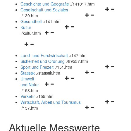
und
Geschichte und Geografie
.
/141017.htm
schließen
Navigationsm
Gesellschaft und Soziales
Navigationsmenü
öffnen
.
/139.htm
öffnen
und
Gesundheit
.
/141.htm
Navigationsmenü
und
schließen
Kultur
Navigationsmenü
öffnen
schließen
.
/kultur.htm
öffnen
und
Navigationsmenü
und
schließen
öffnen
schließen
Land- und Forstwirtschaft
.
/147.htm
und
Sicherheit und Ordnung
.
/89557.htm
schließen
Navigationsm
Sport und Freizeit
.
/151.htm
Navigationsmenü
öffnen
Statistik
.
/statistik.htm
Navigationsmenü
öffnen
und
Umwelt
Navigationsmenü
öffnen
und
schließen
und Natur
öffnen
und
schließen
.
/153.htm
und
schließen
Verkehr
.
/155.htm
schließen
Navigationsm
Wirtschaft, Arbeit und Tourismus
Navigationsmenü
öffnen
.
/157.htm
öffnen
und
und
schließen
Aktuelle Messwerte
schließen