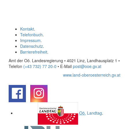
Kontakt
.
Telefonbuch
.
Impressum
.
Datenschutz
.
Barrierefreiheit
.
Amt der Oö. Landesregierung • 4021 Linz, Landhausplatz 1
•
Telefon
(+43 732) 77 20-0
• E-Mail
post@ooe.gv.at
www.land-oberoesterreich.gv.at
.
.
Oö.
Landtag
.