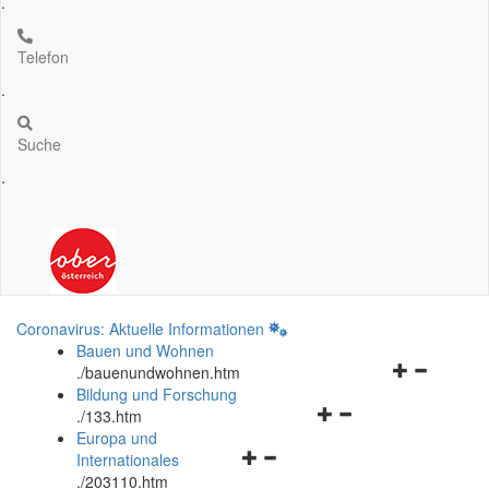
.
Telefon
.
Suche
.
Coronavirus: Aktuelle Informationen
Bauen und Wohnen
Navigationsm
.
/bauenundwohnen.htm
öffnen
Bildung und Forschung
Navigationsmenü
und
.
/133.htm
öffnen
schließen
Europa und
Navigationsmenü
und
Internationales
öffnen
schließen
.
/203110.htm