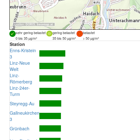
Quellen:
DORIS
,
basemap.at
sehr gering belastet
gering belastet
belastet
0 bis 35 µg/m³
35 bis 50 µg/m³
> 50 µg/m³
Station
Enns-Kristein
3
Linz-Neue
Welt
Linz-
Römerberg
Linz-24er-
Turm
Steyregg-Au
Gallneukirchen
3
Grünbach