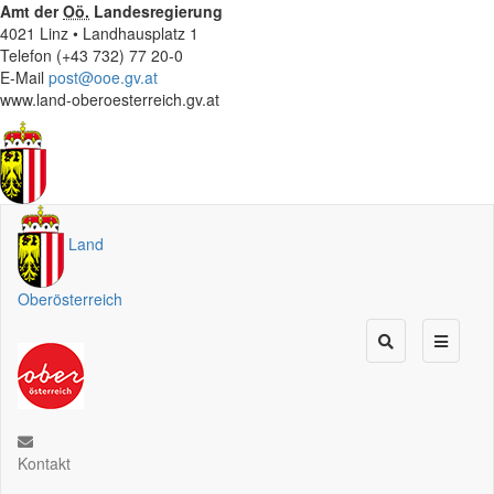
Amt der
Oö.
Landesregierung
4021 Linz • Landhausplatz 1
Telefon (+43 732) 77 20-0
E-Mail
post@ooe.gv.at
www.land-oberoesterreich.gv.at
Land
Oberösterreich
Kontakt