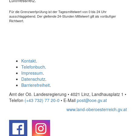
Luftmessnetz.
Für die Grenzwertprüfung ist der Tagesmittelwert von 0 bis 24 Uhr
ausschlaggebend. Der gleitende 24-Stunden Mittelwert gilt als vorläufiger
Richtwert.
Kontakt
.
Telefonbuch
.
Impressum
.
Datenschutz
.
Barrierefreiheit
.
Amt der Oö. Landesregierung • 4021 Linz, Landhausplatz 1
•
Telefon
(+43 732) 77 20-0
• E-Mail
post@ooe.gv.at
www.land-oberoesterreich.gv.at