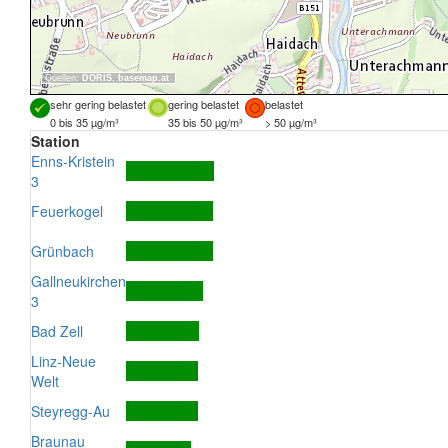
Quellen:
DORIS
,
basemap.at
sehr gering belastet
gering belastet
belastet
0 bis 35 µg/m³
35 bis 50 µg/m³
> 50 µg/m³
Station
Enns-Kristein
3
Feuerkogel
Grünbach
Gallneukirchen
3
Bad Zell
Linz-Neue
Welt
Steyregg-Au
Braunau