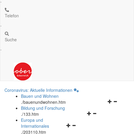
.
Telefon
.
Suche
.
Coronavirus: Aktuelle Informationen
Bauen und Wohnen
Navigationsm
.
/bauenundwohnen.htm
öffnen
Bildung und Forschung
Navigationsmenü
und
.
/133.htm
öffnen
schließen
Europa und
Navigationsmenü
und
Internationales
öffnen
schließen
.
/203110.htm