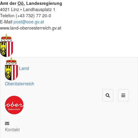
Amt der
Oö.
Landesregierung
4021 Linz • Landhausplatz 1
Telefon (+43 732) 77 20-0
E-Mail
post@ooe.gv.at
www.land-oberoesterreich.gv.at
Land
Oberösterreich
Kontakt