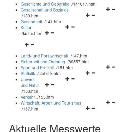
und
Geschichte und Geografie
.
/141017.htm
schließen
Navigationsm
Gesellschaft und Soziales
Navigationsmenü
öffnen
.
/139.htm
öffnen
und
Gesundheit
.
/141.htm
Navigationsmenü
und
schließen
Kultur
Navigationsmenü
öffnen
schließen
.
/kultur.htm
öffnen
und
Navigationsmenü
und
schließen
öffnen
schließen
Land- und Forstwirtschaft
.
/147.htm
und
Sicherheit und Ordnung
.
/89557.htm
schließen
Navigationsm
Sport und Freizeit
.
/151.htm
Navigationsmenü
öffnen
Statistik
.
/statistik.htm
Navigationsmenü
öffnen
und
Umwelt
Navigationsmenü
öffnen
und
schließen
und Natur
öffnen
und
schließen
.
/153.htm
und
schließen
Verkehr
.
/155.htm
schließen
Navigationsm
Wirtschaft, Arbeit und Tourismus
Navigationsmenü
öffnen
.
/157.htm
öffnen
und
und
schließen
Aktuelle Messwerte
schließen