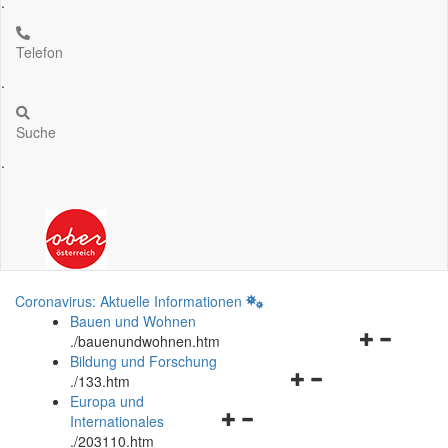
.
Telefon
.
Suche
.
Coronavirus: Aktuelle Informationen
Bauen und Wohnen
Navigationsm
.
/bauenundwohnen.htm
öffnen
Bildung und Forschung
Navigationsmenü
und
.
/133.htm
öffnen
schließen
Europa und
Navigationsmenü
und
Internationales
öffnen
schließen
.
/203110.htm