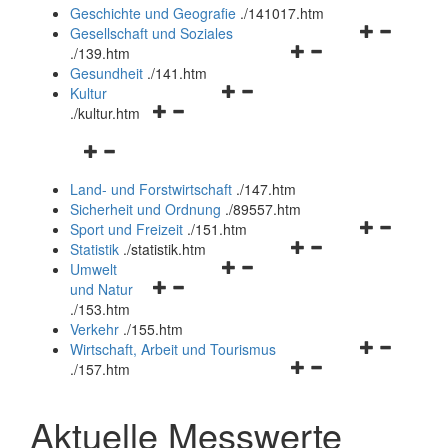
und
Geschichte und Geografie
.
/141017.htm
schließen
Navigationsm
Gesellschaft und Soziales
Navigationsmenü
öffnen
.
/139.htm
öffnen
und
Gesundheit
.
/141.htm
Navigationsmenü
und
schließen
Kultur
Navigationsmenü
öffnen
schließen
.
/kultur.htm
öffnen
und
Navigationsmenü
und
schließen
öffnen
schließen
Land- und Forstwirtschaft
.
/147.htm
und
Sicherheit und Ordnung
.
/89557.htm
schließen
Navigationsm
Sport und Freizeit
.
/151.htm
Navigationsmenü
öffnen
Statistik
.
/statistik.htm
Navigationsmenü
öffnen
und
Umwelt
Navigationsmenü
öffnen
und
schließen
und Natur
öffnen
und
schließen
.
/153.htm
und
schließen
Verkehr
.
/155.htm
schließen
Navigationsm
Wirtschaft, Arbeit und Tourismus
Navigationsmenü
öffnen
.
/157.htm
öffnen
und
und
schließen
Aktuelle Messwerte
schließen