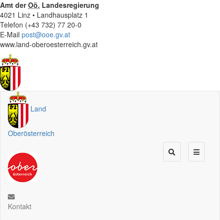
Amt der
Oö.
Landesregierung
4021 Linz • Landhausplatz 1
Telefon (+43 732) 77 20-0
E-Mail
post@ooe.gv.at
www.land-oberoesterreich.gv.at
Land
Oberösterreich
Kontakt