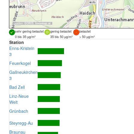
Quellen:
DORIS
,
basemap.at
sehr gering belastet
gering belastet
belastet
0 bis 35 µg/m³
35 bis 50 µg/m³
> 50 µg/m³
Station
Enns-Kristein
3
Feuerkogel
Gallneukirchen
3
Bad Zell
Linz-Neue
Welt
Grünbach
Steyregg-Au
Braunau