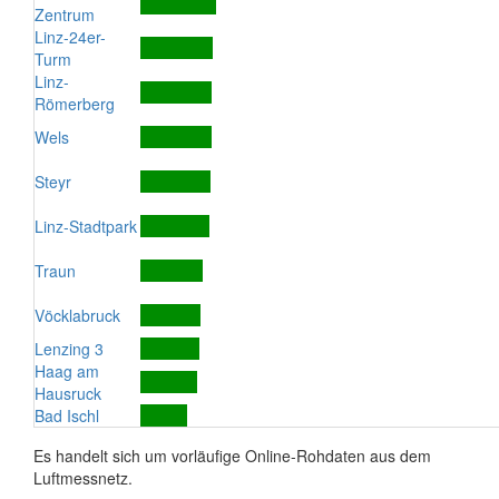
Zentrum
Linz-24er-
Turm
Linz-
Römerberg
Wels
Steyr
Linz-Stadtpark
Traun
Vöcklabruck
Lenzing 3
Haag am
Hausruck
Bad Ischl
Es handelt sich um vorläufige Online-Rohdaten aus dem
Luftmessnetz.