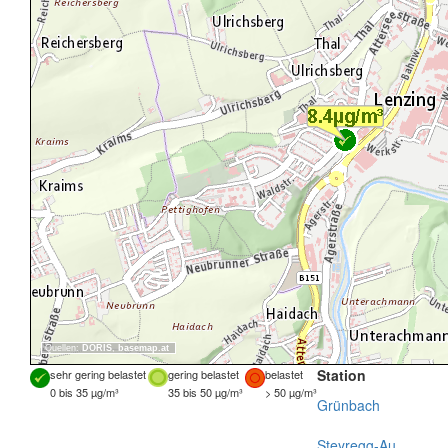
Quellen:
DORIS
,
basemap.at
Station
sehr gering belastet
gering belastet
belastet
0 bis 35 µg/m³
35 bis 50 µg/m³
> 50 µg/m³
Grünbach
Steyregg-Au