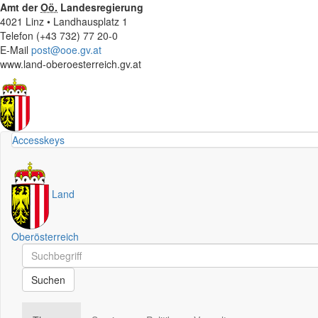
Amt der
Oö.
Landesregierung
4021 Linz • Landhausplatz 1
Telefon (+43 732) 77 20-0
E-Mail
post@ooe.gv.at
www.land-oberoesterreich.gv.at
Accesskeys
Land
Oberösterreich
Schnellsuche
Schnellsuche
Suchen