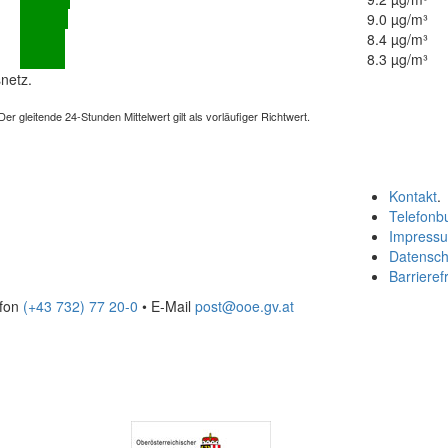
9.0 µg/m³
8.4 µg/m³
8.3 µg/m³
netz.
 gleitende 24-Stunden Mittelwert gilt als vorläufiger Richtwert.
Kontakt
.
Telefonb
Impress
Datensch
Barrierefr
efon
(+43 732) 77 20-0
• E-Mail
post@ooe.gv.at