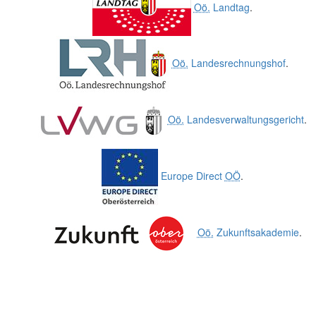
Oö.
Landtag
.
Oö.
Landesrechnungshof
.
Oö.
Landesverwaltungsgericht
.
Europe Direct
OÖ
.
Oö.
Zukunftsakademie
.