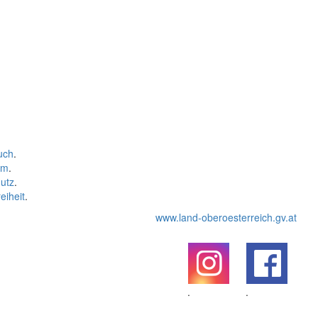
uch
.
um
.
utz
.
eiheit
.
www.land-oberoesterreich.gv.at
.
.