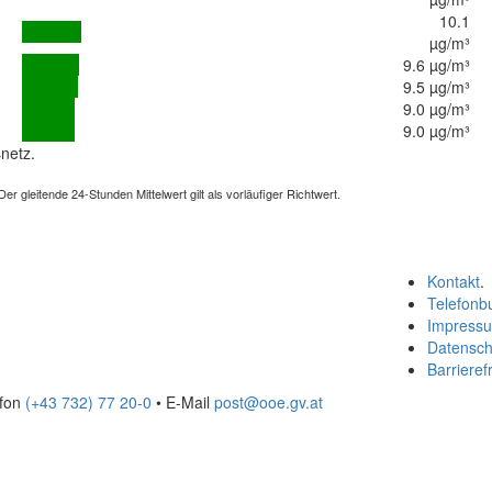
10.1
µg/m³
9.6 µg/m³
9.5 µg/m³
9.0 µg/m³
9.0 µg/m³
netz.
 gleitende 24-Stunden Mittelwert gilt als vorläufiger Richtwert.
Kontakt
.
Telefonb
Impress
Datensch
Barrierefr
efon
(+43 732) 77 20-0
• E-Mail
post@ooe.gv.at