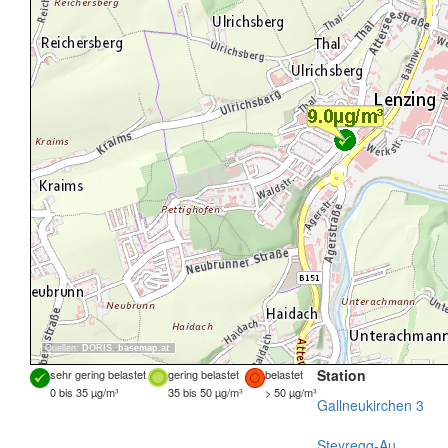
Quellen:
DORIS
,
basemap.at
Station
sehr gering belastet
gering belastet
belastet
0 bis 35 µg/m³
35 bis 50 µg/m³
> 50 µg/m³
Gallneukirchen 3
Steyregg-Au