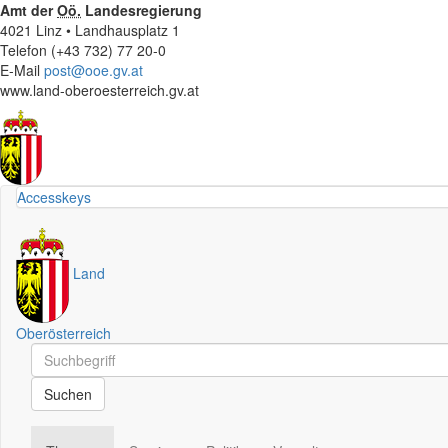
Amt der
Oö.
Landesregierung
4021 Linz • Landhausplatz 1
Telefon (+43 732) 77 20-0
E-Mail
post@ooe.gv.at
www.land-oberoesterreich.gv.at
Accesskeys
Land
Oberösterreich
Schnellsuche
Schnellsuche
Suchen