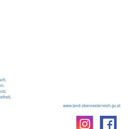
uch
.
um
.
utz
.
eiheit
.
www.land-oberoesterreich.gv.at