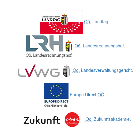
Oö.
Landtag
.
Oö.
Landesrechnungshof
.
Oö.
Landesverwaltungsgericht
.
Europe Direct
OÖ
.
Oö.
Zukunftsakademie
.